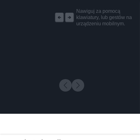
REKLAMA
Nawiguj za pomocą
klawiatury, lub gestów na
urządzeniu mobilnym.