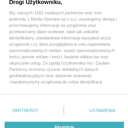
Drogi Użytkowniku,
My, naszych 1162 zaufanych partnerów oraz inne
Wydawca mediów
lokalnych
podmioty z Media Operator sp z.o.o. uzyskujemy dostęp i
przechowujemy informacje na urządzeniu oraz
przetwarzamy dane osobowe, takie jak unikalne
identyfikatory, standardowe informacje wysyłane przez
urządzenie czy dane przeglądania w celu zapewniania
1 / 0
spersonalizowanych reklam, wybór spersonalizowanych
Nie zapomnij
treści, pomiar reklam i treści, badanie odbiorców oraz
zapoznać się z:
polityką prywatności
regulamin korzystania z portali
ulepszanie usług. Za zgodą Użytkownika my i Zaufani
Twoje
miasto
Skontakuj się
z nami
Partnerzy możemy używać dokładnych danych
Piekary Śląskie
Kontakt
geolokalizacyjnych oraz aktywnie skanować
Chorzów
Wydawca
charakterystykę urządzenia do celów identyfikacji.
Tarnowskie Góry
Redakcja
Ruda Śląska
Newsletter
Ponieważ cenimy Twoją prywatność, prosimy o zgodę na
Świętochłowice
Reklama
korzystanie z tych technologii poprzez kliknięcie
Tychy
„Akceptuję”. Zgoda jest dobrowolna i zawsze możesz ją
Bytom
Katowice
zmienić/wycofać klikając przycisk ustawień prywatności
REKLAMA
PARTNERZY
USTAWIENIA
Gliwice
znajdujący się w lewym dolnym rogu strony
. Niektóre
Zabrze
Zagłębie
rodzaje przetwarzania danych nie wymagają zgody
użytkownika, ale masz prawo sprzeciwić się takiemu
Akceptuję