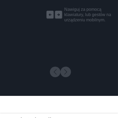
REKLAMA
Nawiguj za pomocą
klawiatury, lub gestów na
urządzeniu mobilnym.