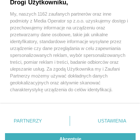
Drogi Użytkowniku,
My, naszych 1162 zaufanych partnerów oraz inne
Wydawca mediów
lokalnych
podmioty z Media Operator sp z.o.o. uzyskujemy dostęp i
przechowujemy informacje na urządzeniu oraz
przetwarzamy dane osobowe, takie jak unikalne
identyfikatory, standardowe informacje wysyłane przez
urządzenie czy dane przeglądania w celu zapewniania
2 / 0
spersonalizowanych reklam, wybór spersonalizowanych
Nie zapomnij
treści, pomiar reklam i treści, badanie odbiorców oraz
zapoznać się z:
polityką prywatności
regulamin korzystania z portali
ulepszanie usług. Za zgodą Użytkownika my i Zaufani
Twoje
miasto
Skontakuj się
z nami
Partnerzy możemy używać dokładnych danych
Piekary Śląskie
Kontakt
geolokalizacyjnych oraz aktywnie skanować
Chorzów
Wydawca
charakterystykę urządzenia do celów identyfikacji.
Tarnowskie Góry
Redakcja
Ruda Śląska
Newsletter
Ponieważ cenimy Twoją prywatność, prosimy o zgodę na
Świętochłowice
Reklama
korzystanie z tych technologii poprzez kliknięcie
Tychy
„Akceptuję”. Zgoda jest dobrowolna i zawsze możesz ją
Bytom
Katowice
zmienić/wycofać klikając przycisk ustawień prywatności
REKLAMA
PARTNERZY
USTAWIENIA
Gliwice
znajdujący się w lewym dolnym rogu strony
. Niektóre
Zabrze
Zagłębie
rodzaje przetwarzania danych nie wymagają zgody
użytkownika, ale masz prawo sprzeciwić się takiemu
Akceptuję