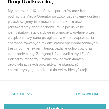
Drogi Użytkowniku,
My, naszych 1162 zaufanych partnerów oraz inne
Wydawca mediów
lokalnych
podmioty z Media Operator sp z.o.o. uzyskujemy dostęp i
przechowujemy informacje na urządzeniu oraz
przetwarzamy dane osobowe, takie jak unikalne
identyfikatory, standardowe informacje wysyłane przez
urządzenie czy dane przeglądania w celu zapewniania
1 / 0
spersonalizowanych reklam, wybór spersonalizowanych
Nie zapomnij
treści, pomiar reklam i treści, badanie odbiorców oraz
zapoznać się z:
polityką prywatności
regulamin korzystania z portali
ulepszanie usług. Za zgodą Użytkownika my i Zaufani
Twoje
miasto
Skontakuj się
z nami
Partnerzy możemy używać dokładnych danych
Piekary Śląskie
Kontakt
geolokalizacyjnych oraz aktywnie skanować
Chorzów
Wydawca
charakterystykę urządzenia do celów identyfikacji.
Tarnowskie Góry
Redakcja
Ruda Śląska
Newsletter
Ponieważ cenimy Twoją prywatność, prosimy o zgodę na
Świętochłowice
Reklama
korzystanie z tych technologii poprzez kliknięcie
Tychy
„Akceptuję”. Zgoda jest dobrowolna i zawsze możesz ją
Bytom
Katowice
zmienić/wycofać klikając przycisk ustawień prywatności
REKLAMA
PARTNERZY
USTAWIENIA
Gliwice
znajdujący się w lewym dolnym rogu strony
. Niektóre
Zabrze
Zagłębie
rodzaje przetwarzania danych nie wymagają zgody
użytkownika, ale masz prawo sprzeciwić się takiemu
Akceptuję