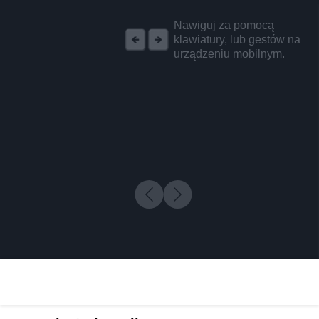
REKLAMA
Nawiguj za pomocą
klawiatury, lub gestów na
urządzeniu mobilnym.