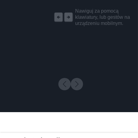
REKLAMA
Nawiguj za pomocą
klawiatury, lub gestów na
urządzeniu mobilnym.