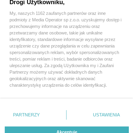
Drogi Użytkowniku,
My, naszych 1162 zaufanych partnerów oraz inne
Wydawca mediów
lokalnych
podmioty z Media Operator sp z.o.o. uzyskujemy dostęp i
przechowujemy informacje na urządzeniu oraz
przetwarzamy dane osobowe, takie jak unikalne
identyfikatory, standardowe informacje wysyłane przez
urządzenie czy dane przeglądania w celu zapewniania
5 / 0
spersonalizowanych reklam, wybór spersonalizowanych
Nie zapomnij
treści, pomiar reklam i treści, badanie odbiorców oraz
zapoznać się z:
polityką prywatności
regulamin korzystania z portali
ulepszanie usług. Za zgodą Użytkownika my i Zaufani
Twoje
miasto
Skontakuj się
z nami
Partnerzy możemy używać dokładnych danych
Piekary Śląskie
Kontakt
geolokalizacyjnych oraz aktywnie skanować
Chorzów
Wydawca
charakterystykę urządzenia do celów identyfikacji.
Tarnowskie Góry
Redakcja
Ruda Śląska
Newsletter
Ponieważ cenimy Twoją prywatność, prosimy o zgodę na
Świętochłowice
Reklama
korzystanie z tych technologii poprzez kliknięcie
Tychy
„Akceptuję”. Zgoda jest dobrowolna i zawsze możesz ją
Bytom
Katowice
zmienić/wycofać klikając przycisk ustawień prywatności
REKLAMA
PARTNERZY
USTAWIENIA
Gliwice
znajdujący się w lewym dolnym rogu strony
. Niektóre
Zabrze
Zagłębie
rodzaje przetwarzania danych nie wymagają zgody
użytkownika, ale masz prawo sprzeciwić się takiemu
Akceptuję