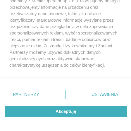
podmioty z Media Operator sp z.o.o. uzyskujemy dostęp i
zmienić codzienność Ślązaków!
Katowice
przechowujemy informacje na urządzeniu oraz
Gliwice
Zabrze
przetwarzamy dane osobowe, takie jak unikalne
Zagłębie
identyfikatory, standardowe informacje wysyłane przez
4 / 6
urządzenie czy dane przeglądania w celu zapewniania
Dychnij się – czyli jak
spersonalizowanych reklam, wybór spersonalizowanych
treści, pomiar reklam i treści, badanie odbiorców oraz
catering dietetyczny może
ulepszanie usług. Za zgodą Użytkownika my i Zaufani
Partnerzy możemy używać dokładnych danych
zmienić codzienność
geolokalizacyjnych oraz aktywnie skanować
charakterystykę urządzenia do celów identyfikacji.
Ślązaków!
Ponieważ cenimy Twoją prywatność, prosimy o zgodę na
korzystanie z tych technologii poprzez kliknięcie
„Akceptuję”. Zgoda jest dobrowolna i zawsze możesz ją
zmienić/wycofać klikając przycisk ustawień prywatności
PARTNERZY
USTAWIENIA
REKLAMA
znajdujący się w lewym dolnym rogu strony
. Niektóre
rodzaje przetwarzania danych nie wymagają zgody
użytkownika, ale masz prawo sprzeciwić się takiemu
Akceptuję
przetwarzaniu. Preferencje będą miały zastosowania tylko
na tej witrynie.