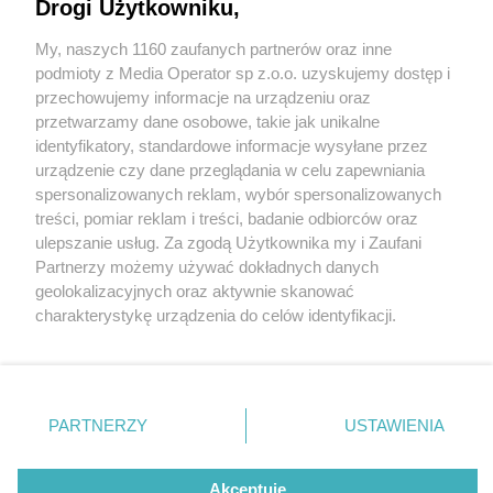
Drogi Użytkowniku,
My, naszych 1160 zaufanych partnerów oraz inne
Wydawca mediów
lokalnych
podmioty z Media Operator sp z.o.o. uzyskujemy dostęp i
przechowujemy informacje na urządzeniu oraz
przetwarzamy dane osobowe, takie jak unikalne
identyfikatory, standardowe informacje wysyłane przez
urządzenie czy dane przeglądania w celu zapewniania
7 / 0
spersonalizowanych reklam, wybór spersonalizowanych
Nie zapomnij
treści, pomiar reklam i treści, badanie odbiorców oraz
zapoznać się z:
polityką prywatności
regulamin korzystania z portali
ulepszanie usług. Za zgodą Użytkownika my i Zaufani
Twoje
miasto
Skontakuj się
z nami
Partnerzy możemy używać dokładnych danych
Piekary Śląskie
Kontakt
geolokalizacyjnych oraz aktywnie skanować
Chorzów
Wydawca
charakterystykę urządzenia do celów identyfikacji.
Tarnowskie Góry
Redakcja
Ruda Śląska
Newsletter
Ponieważ cenimy Twoją prywatność, prosimy o zgodę na
Świętochłowice
Reklama
korzystanie z tych technologii poprzez kliknięcie
Tychy
„Akceptuję”. Zgoda jest dobrowolna i zawsze możesz ją
Bytom
Katowice
zmienić/wycofać klikając przycisk ustawień prywatności
REKLAMA
PARTNERZY
USTAWIENIA
Gliwice
znajdujący się w lewym dolnym rogu strony
. Niektóre
Zabrze
Zagłębie
rodzaje przetwarzania danych nie wymagają zgody
użytkownika, ale masz prawo sprzeciwić się takiemu
Akceptuję