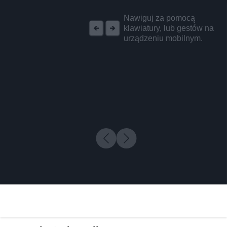
REKLAMA
Nawiguj za pomocą
klawiatury, lub gestów na
urządzeniu mobilnym.