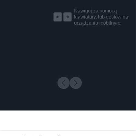
REKLAMA
Nawiguj za pomocą
klawiatury, lub gestów na
urządzeniu mobilnym.