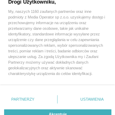
Drogi Użytkowniku,
My, naszych 1160 zaufanych partnerów oraz inne
Wydawca mediów
lokalnych
podmioty z Media Operator sp z.o.o. uzyskujemy dostęp i
przechowujemy informacje na urządzeniu oraz
przetwarzamy dane osobowe, takie jak unikalne
identyfikatory, standardowe informacje wysyłane przez
urządzenie czy dane przeglądania w celu zapewniania
6 / 0
spersonalizowanych reklam, wybór spersonalizowanych
Nie zapomnij
treści, pomiar reklam i treści, badanie odbiorców oraz
zapoznać się z:
polityką prywatności
regulamin korzystania z portali
ulepszanie usług. Za zgodą Użytkownika my i Zaufani
Twoje
miasto
Skontakuj się
z nami
Partnerzy możemy używać dokładnych danych
Piekary Śląskie
Kontakt
geolokalizacyjnych oraz aktywnie skanować
Chorzów
Wydawca
charakterystykę urządzenia do celów identyfikacji.
Tarnowskie Góry
Redakcja
Ruda Śląska
Newsletter
Ponieważ cenimy Twoją prywatność, prosimy o zgodę na
Świętochłowice
Reklama
korzystanie z tych technologii poprzez kliknięcie
Tychy
„Akceptuję”. Zgoda jest dobrowolna i zawsze możesz ją
Bytom
Katowice
zmienić/wycofać klikając przycisk ustawień prywatności
REKLAMA
PARTNERZY
USTAWIENIA
Gliwice
znajdujący się w lewym dolnym rogu strony
. Niektóre
Zabrze
Zagłębie
rodzaje przetwarzania danych nie wymagają zgody
użytkownika, ale masz prawo sprzeciwić się takiemu
Akceptuję