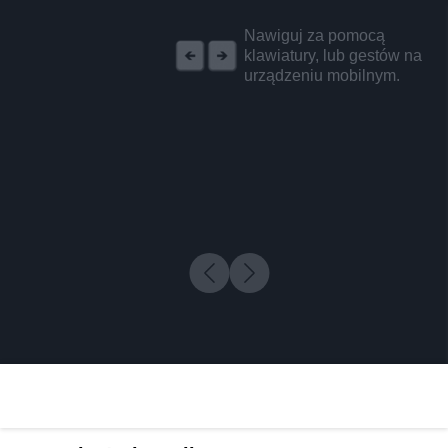
REKLAMA
Nawiguj za pomocą
klawiatury, lub gestów na
urządzeniu mobilnym.