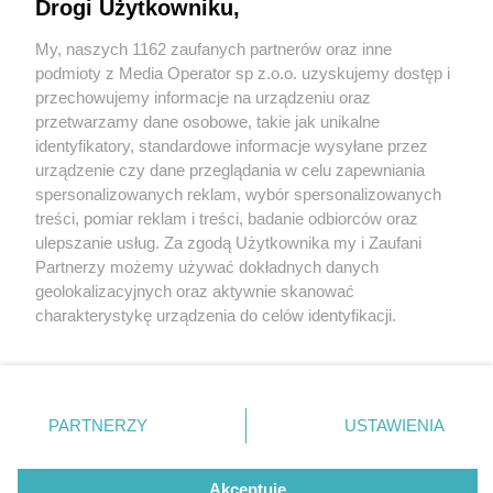
Drogi Użytkowniku,
My, naszych 1162 zaufanych partnerów oraz inne
Wydawca mediów
lokalnych
podmioty z Media Operator sp z.o.o. uzyskujemy dostęp i
przechowujemy informacje na urządzeniu oraz
przetwarzamy dane osobowe, takie jak unikalne
identyfikatory, standardowe informacje wysyłane przez
urządzenie czy dane przeglądania w celu zapewniania
5 / 0
spersonalizowanych reklam, wybór spersonalizowanych
Nie zapomnij
treści, pomiar reklam i treści, badanie odbiorców oraz
zapoznać się z:
polityką prywatności
regulamin korzystania z portali
ulepszanie usług. Za zgodą Użytkownika my i Zaufani
Twoje
miasto
Skontakuj się
z nami
Partnerzy możemy używać dokładnych danych
Piekary Śląskie
Kontakt
geolokalizacyjnych oraz aktywnie skanować
Chorzów
Wydawca
charakterystykę urządzenia do celów identyfikacji.
Tarnowskie Góry
Redakcja
Ruda Śląska
Newsletter
Ponieważ cenimy Twoją prywatność, prosimy o zgodę na
Świętochłowice
Reklama
korzystanie z tych technologii poprzez kliknięcie
Tychy
„Akceptuję”. Zgoda jest dobrowolna i zawsze możesz ją
Bytom
Katowice
zmienić/wycofać klikając przycisk ustawień prywatności
REKLAMA
PARTNERZY
USTAWIENIA
Gliwice
znajdujący się w lewym dolnym rogu strony
. Niektóre
Zabrze
Zagłębie
rodzaje przetwarzania danych nie wymagają zgody
użytkownika, ale masz prawo sprzeciwić się takiemu
Akceptuję