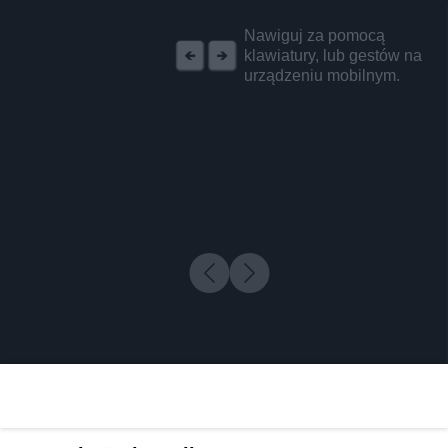
REKLAMA
Nawiguj za pomocą
klawiatury, lub gestów na
urządzeniu mobilnym.