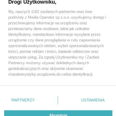
Drogi Użytkowniku,
My, naszych 1162 zaufanych partnerów oraz inne
Wydawca mediów
lokalnych
podmioty z Media Operator sp z.o.o. uzyskujemy dostęp i
przechowujemy informacje na urządzeniu oraz
przetwarzamy dane osobowe, takie jak unikalne
identyfikatory, standardowe informacje wysyłane przez
urządzenie czy dane przeglądania w celu zapewniania
2 / 0
spersonalizowanych reklam, wybór spersonalizowanych
Nie zapomnij
treści, pomiar reklam i treści, badanie odbiorców oraz
zapoznać się z:
polityką prywatności
regulamin korzystania z portali
ulepszanie usług. Za zgodą Użytkownika my i Zaufani
Twoje
miasto
Skontakuj się
z nami
Partnerzy możemy używać dokładnych danych
Piekary Śląskie
Kontakt
geolokalizacyjnych oraz aktywnie skanować
Chorzów
Wydawca
charakterystykę urządzenia do celów identyfikacji.
Tarnowskie Góry
Redakcja
Ruda Śląska
Newsletter
Ponieważ cenimy Twoją prywatność, prosimy o zgodę na
Świętochłowice
Reklama
korzystanie z tych technologii poprzez kliknięcie
Tychy
„Akceptuję”. Zgoda jest dobrowolna i zawsze możesz ją
Bytom
Katowice
zmienić/wycofać klikając przycisk ustawień prywatności
REKLAMA
PARTNERZY
USTAWIENIA
Gliwice
znajdujący się w lewym dolnym rogu strony
. Niektóre
Zabrze
Zagłębie
rodzaje przetwarzania danych nie wymagają zgody
użytkownika, ale masz prawo sprzeciwić się takiemu
Akceptuję