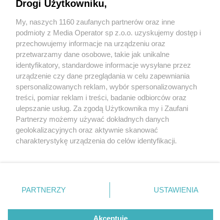
Drogi Użytkowniku,
My, naszych 1160 zaufanych partnerów oraz inne
Wydawca mediów
lokalnych
podmioty z Media Operator sp z.o.o. uzyskujemy dostęp i
przechowujemy informacje na urządzeniu oraz
przetwarzamy dane osobowe, takie jak unikalne
identyfikatory, standardowe informacje wysyłane przez
urządzenie czy dane przeglądania w celu zapewniania
4 / 0
spersonalizowanych reklam, wybór spersonalizowanych
Nie zapomnij
treści, pomiar reklam i treści, badanie odbiorców oraz
zapoznać się z:
polityką prywatności
regulamin korzystania z portali
ulepszanie usług. Za zgodą Użytkownika my i Zaufani
Twoje
miasto
Skontakuj się
z nami
Partnerzy możemy używać dokładnych danych
Piekary Śląskie
Kontakt
geolokalizacyjnych oraz aktywnie skanować
Chorzów
Wydawca
charakterystykę urządzenia do celów identyfikacji.
Tarnowskie Góry
Redakcja
Ruda Śląska
Newsletter
Ponieważ cenimy Twoją prywatność, prosimy o zgodę na
Świętochłowice
Reklama
korzystanie z tych technologii poprzez kliknięcie
Tychy
„Akceptuję”. Zgoda jest dobrowolna i zawsze możesz ją
Bytom
Katowice
zmienić/wycofać klikając przycisk ustawień prywatności
REKLAMA
PARTNERZY
USTAWIENIA
Gliwice
znajdujący się w lewym dolnym rogu strony
. Niektóre
Zabrze
Zagłębie
rodzaje przetwarzania danych nie wymagają zgody
użytkownika, ale masz prawo sprzeciwić się takiemu
Akceptuję