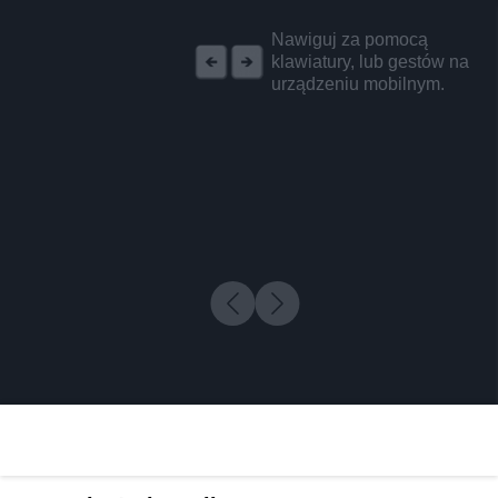
REKLAMA
Nawiguj za pomocą
klawiatury, lub gestów na
urządzeniu mobilnym.