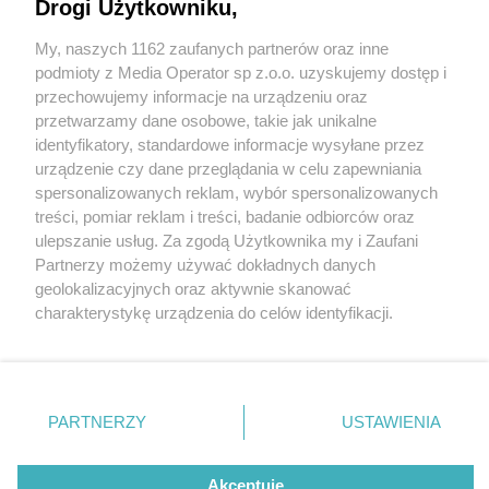
Drogi Użytkowniku,
My, naszych 1162 zaufanych partnerów oraz inne
Wydawca mediów
lokalnych
podmioty z Media Operator sp z.o.o. uzyskujemy dostęp i
przechowujemy informacje na urządzeniu oraz
przetwarzamy dane osobowe, takie jak unikalne
identyfikatory, standardowe informacje wysyłane przez
urządzenie czy dane przeglądania w celu zapewniania
4 / 0
spersonalizowanych reklam, wybór spersonalizowanych
Nie zapomnij
treści, pomiar reklam i treści, badanie odbiorców oraz
zapoznać się z:
polityką prywatności
regulamin korzystania z portali
ulepszanie usług. Za zgodą Użytkownika my i Zaufani
Twoje
miasto
Skontakuj się
z nami
Partnerzy możemy używać dokładnych danych
Piekary Śląskie
Kontakt
geolokalizacyjnych oraz aktywnie skanować
Chorzów
Wydawca
charakterystykę urządzenia do celów identyfikacji.
Tarnowskie Góry
Redakcja
Ruda Śląska
Newsletter
Ponieważ cenimy Twoją prywatność, prosimy o zgodę na
Świętochłowice
Reklama
korzystanie z tych technologii poprzez kliknięcie
Tychy
„Akceptuję”. Zgoda jest dobrowolna i zawsze możesz ją
Bytom
Katowice
zmienić/wycofać klikając przycisk ustawień prywatności
REKLAMA
PARTNERZY
USTAWIENIA
Gliwice
znajdujący się w lewym dolnym rogu strony
. Niektóre
Zabrze
Zagłębie
rodzaje przetwarzania danych nie wymagają zgody
użytkownika, ale masz prawo sprzeciwić się takiemu
Akceptuję