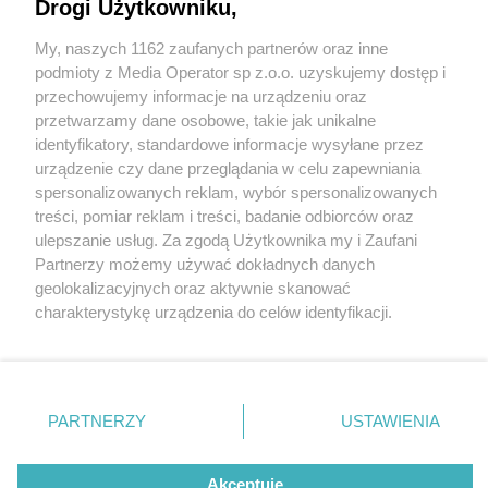
Drogi Użytkowniku,
My, naszych 1162 zaufanych partnerów oraz inne
Wydawca mediów
lokalnych
podmioty z Media Operator sp z.o.o. uzyskujemy dostęp i
przechowujemy informacje na urządzeniu oraz
przetwarzamy dane osobowe, takie jak unikalne
identyfikatory, standardowe informacje wysyłane przez
urządzenie czy dane przeglądania w celu zapewniania
12 / 0
spersonalizowanych reklam, wybór spersonalizowanych
Nie zapomnij
treści, pomiar reklam i treści, badanie odbiorców oraz
zapoznać się z:
polityką prywatności
regulamin korzystania z portali
ulepszanie usług. Za zgodą Użytkownika my i Zaufani
Twoje
miasto
Skontakuj się
z nami
Partnerzy możemy używać dokładnych danych
Piekary Śląskie
Kontakt
geolokalizacyjnych oraz aktywnie skanować
Chorzów
Wydawca
charakterystykę urządzenia do celów identyfikacji.
Tarnowskie Góry
Redakcja
Ruda Śląska
Newsletter
Ponieważ cenimy Twoją prywatność, prosimy o zgodę na
Świętochłowice
Reklama
korzystanie z tych technologii poprzez kliknięcie
Tychy
„Akceptuję”. Zgoda jest dobrowolna i zawsze możesz ją
Bytom
Katowice
zmienić/wycofać klikając przycisk ustawień prywatności
REKLAMA
PARTNERZY
USTAWIENIA
Gliwice
znajdujący się w lewym dolnym rogu strony
. Niektóre
Zabrze
Zagłębie
rodzaje przetwarzania danych nie wymagają zgody
użytkownika, ale masz prawo sprzeciwić się takiemu
Akceptuję