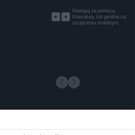
REKLAMA
Nawiguj za pomocą
klawiatury, lub gestów na
urządzeniu mobilnym.