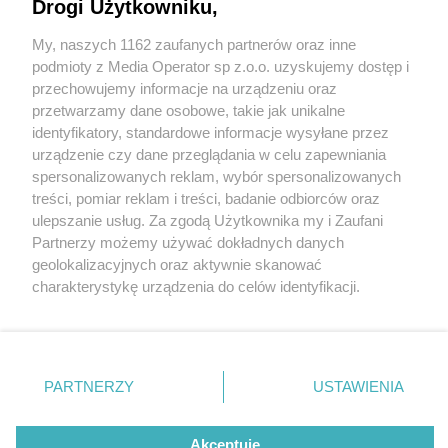
Drogi Użytkowniku,
My, naszych 1162 zaufanych partnerów oraz inne
Wydawca mediów
lokalnych
podmioty z Media Operator sp z.o.o. uzyskujemy dostęp i
przechowujemy informacje na urządzeniu oraz
przetwarzamy dane osobowe, takie jak unikalne
identyfikatory, standardowe informacje wysyłane przez
urządzenie czy dane przeglądania w celu zapewniania
4 / 0
spersonalizowanych reklam, wybór spersonalizowanych
Nie zapomnij
treści, pomiar reklam i treści, badanie odbiorców oraz
zapoznać się z:
polityką prywatności
regulamin korzystania z portali
ulepszanie usług. Za zgodą Użytkownika my i Zaufani
Twoje
miasto
Skontakuj się
z nami
Partnerzy możemy używać dokładnych danych
Piekary Śląskie
Kontakt
geolokalizacyjnych oraz aktywnie skanować
Chorzów
Wydawca
charakterystykę urządzenia do celów identyfikacji.
Tarnowskie Góry
Redakcja
Ruda Śląska
Newsletter
Ponieważ cenimy Twoją prywatność, prosimy o zgodę na
Świętochłowice
Reklama
korzystanie z tych technologii poprzez kliknięcie
Tychy
„Akceptuję”. Zgoda jest dobrowolna i zawsze możesz ją
Bytom
Katowice
zmienić/wycofać klikając przycisk ustawień prywatności
REKLAMA
PARTNERZY
USTAWIENIA
Gliwice
znajdujący się w lewym dolnym rogu strony
. Niektóre
Zabrze
Zagłębie
rodzaje przetwarzania danych nie wymagają zgody
użytkownika, ale masz prawo sprzeciwić się takiemu
Akceptuję