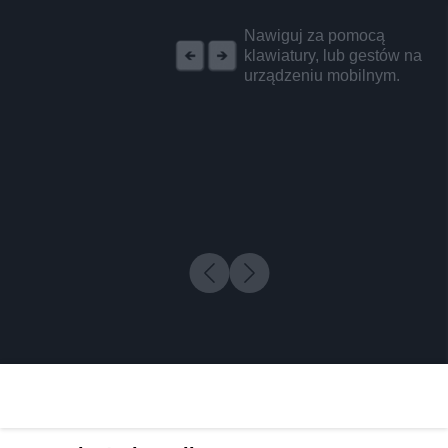
REKLAMA
Nawiguj za pomocą
klawiatury, lub gestów na
urządzeniu mobilnym.