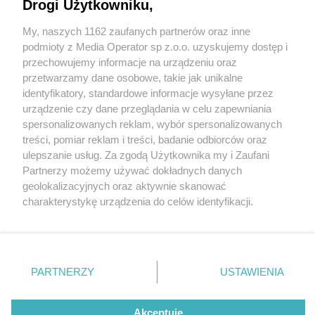
Drogi Użytkowniku,
My, naszych 1162 zaufanych partnerów oraz inne
Wydawca mediów
lokalnych
podmioty z Media Operator sp z.o.o. uzyskujemy dostęp i
przechowujemy informacje na urządzeniu oraz
przetwarzamy dane osobowe, takie jak unikalne
identyfikatory, standardowe informacje wysyłane przez
urządzenie czy dane przeglądania w celu zapewniania
6 / 0
spersonalizowanych reklam, wybór spersonalizowanych
Nie zapomnij
treści, pomiar reklam i treści, badanie odbiorców oraz
zapoznać się z:
polityką prywatności
regulamin korzystania z portali
ulepszanie usług. Za zgodą Użytkownika my i Zaufani
Twoje
miasto
Skontakuj się
z nami
Partnerzy możemy używać dokładnych danych
Piekary Śląskie
Kontakt
geolokalizacyjnych oraz aktywnie skanować
Chorzów
Wydawca
charakterystykę urządzenia do celów identyfikacji.
Tarnowskie Góry
Redakcja
Ruda Śląska
Newsletter
Ponieważ cenimy Twoją prywatność, prosimy o zgodę na
Świętochłowice
Reklama
korzystanie z tych technologii poprzez kliknięcie
Tychy
„Akceptuję”. Zgoda jest dobrowolna i zawsze możesz ją
Bytom
Katowice
zmienić/wycofać klikając przycisk ustawień prywatności
REKLAMA
PARTNERZY
USTAWIENIA
Gliwice
znajdujący się w lewym dolnym rogu strony
. Niektóre
Zabrze
Zagłębie
rodzaje przetwarzania danych nie wymagają zgody
użytkownika, ale masz prawo sprzeciwić się takiemu
Akceptuję