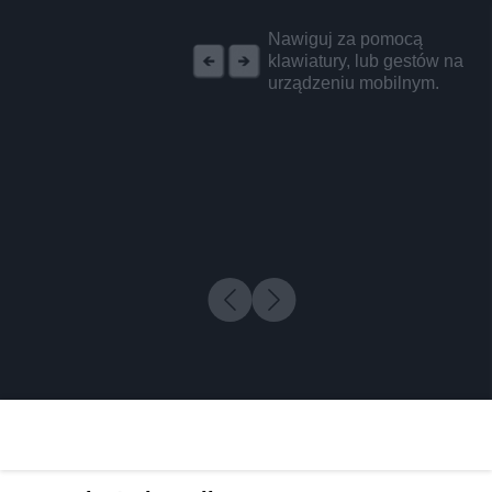
REKLAMA
Nawiguj za pomocą
klawiatury, lub gestów na
urządzeniu mobilnym.