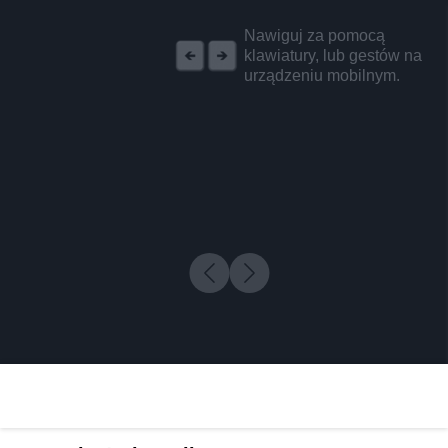
REKLAMA
Nawiguj za pomocą
klawiatury, lub gestów na
urządzeniu mobilnym.