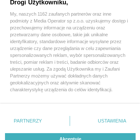
Drogi Użytkowniku,
My, naszych 1162 zaufanych partnerów oraz inne
Wydawca mediów
lokalnych
podmioty z Media Operator sp z.o.o. uzyskujemy dostęp i
przechowujemy informacje na urządzeniu oraz
przetwarzamy dane osobowe, takie jak unikalne
identyfikatory, standardowe informacje wysyłane przez
urządzenie czy dane przeglądania w celu zapewniania
2 / 0
spersonalizowanych reklam, wybór spersonalizowanych
Nie zapomnij
treści, pomiar reklam i treści, badanie odbiorców oraz
zapoznać się z:
polityką prywatności
regulamin korzystania z portali
ulepszanie usług. Za zgodą Użytkownika my i Zaufani
Twoje
miasto
Skontakuj się
z nami
Partnerzy możemy używać dokładnych danych
Piekary Śląskie
Kontakt
geolokalizacyjnych oraz aktywnie skanować
Chorzów
Wydawca
charakterystykę urządzenia do celów identyfikacji.
Tarnowskie Góry
Redakcja
Ruda Śląska
Newsletter
Ponieważ cenimy Twoją prywatność, prosimy o zgodę na
Świętochłowice
Reklama
korzystanie z tych technologii poprzez kliknięcie
Tychy
„Akceptuję”. Zgoda jest dobrowolna i zawsze możesz ją
Bytom
Katowice
zmienić/wycofać klikając przycisk ustawień prywatności
REKLAMA
PARTNERZY
USTAWIENIA
Gliwice
znajdujący się w lewym dolnym rogu strony
. Niektóre
Zabrze
Zagłębie
rodzaje przetwarzania danych nie wymagają zgody
użytkownika, ale masz prawo sprzeciwić się takiemu
Akceptuję