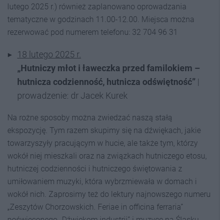
lutego 2025 r.) również zaplanowano oprowadzania
tematyczne w godzinach 11.00-12.00. Miejsca można
rezerwować pod numerem telefonu: 32 704 96 31
18 lutego 2025 r.
„Hutniczy młot i ławeczka przed familokiem –
hutnicza codzienność, hutnicza odświętność”
|
prowadzenie: dr Jacek Kurek
Na rożne sposoby można zwiedzać naszą stałą
ekspozycję. Tym razem skupimy się na dźwiękach, jakie
towarzyszyły pracującym w hucie, ale także tym, którzy
wokół niej mieszkali oraz na związkach hutniczego etosu,
hutniczej codzienności i hutniczego świętowania z
umiłowaniem muzyki, która wybrzmiewała w domach i
wokół nich. Zaprosimy też do lektury najnowszego numeru
„Zeszytów Chorzowskich. Feriae in officina ferraria”
poświęconego „Dźwiękom industrii” i muzyce na Śląsku.