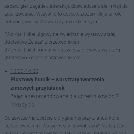
zabaw, gier, zagadek, interakcji, doświadczeń, ale i misji do
zrealizowania. Wszystko to abyście zrozumieli jaką rolę
huta odgrywa w Waszym życiu codziennym.
23 zł/os. | bilet ulgowy na zwiedzanie wystawy stałej
„Królestwo Żelaza” z przewodnikiem
27 zł/os. | bilet normalny na zwiedzanie wystawy stałej
„Królestwo Żelaza” z przewodnikiem
13.00-14.00
Pluszowy hutnik – warsztaty tworzenia
zimowych przytulanek
Zajęcia rekomendowane dla uczestników od 7
roku życia.
Od zawsze marzyliście o oryginalnej przytulance, która
będzie wytworem Waszej własnej wyobraźni? Nudzą Was
misie i jednorożce? Może by tak pluszowy młotek? Śruba?