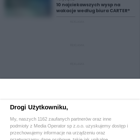
10 najciekawszych wysp na
wakacje według biura CARTER®
REKLAMA
REKLAMA
REKLAMA
Drogi Użytkowniku,
My, naszych 1162 zaufanych partnerów oraz inne
Wydawca mediów
lokalnych
podmioty z Media Operator sp z.o.o. uzyskujemy dostęp i
przechowujemy informacje na urządzeniu oraz
przetwarzamy dane osobowe, takie jak unikalne