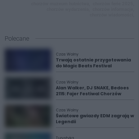
chorzów muzeum hutnictwa,
chorzów ferie 2025,
chorzów wydarzenia,
chorzów informacje,
chorzów wiadomości,
Polecane
Czas Wolny
Trwają ostatnie przygotowania
do Magic Beats Festival
Czas Wolny
Alan Walker, DJ SNAKE, Bedoes
2115: Fajer Festiwal Chorzów
Czas Wolny
Światowe gwiazdy EDM zagrają w
Legendii
Turystyka