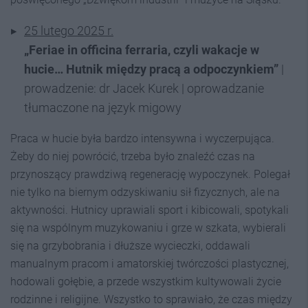
25 lutego 2025 r.
„Feriae in officina ferraria, czyli wakacje w
hucie… Hutnik między pracą a odpoczynkiem”
|
prowadzenie: dr Jacek Kurek | oprowadzanie
tłumaczone na język migowy
Praca w hucie była bardzo intensywna i wyczerpująca.
Żeby do niej powrócić, trzeba było znaleźć czas na
przynoszący prawdziwą regenerację wypoczynek. Polegał
nie tylko na biernym odzyskiwaniu sił fizycznych, ale na
aktywności. Hutnicy uprawiali sport i kibicowali, spotykali
się na wspólnym muzykowaniu i grze w szkata, wybierali
się na grzybobrania i dłuższe wycieczki, oddawali
manualnym pracom i amatorskiej twórczości plastycznej,
hodowali gołębie, a przede wszystkim kultywowali życie
rodzinne i religijne. Wszystko to sprawiało, że czas między