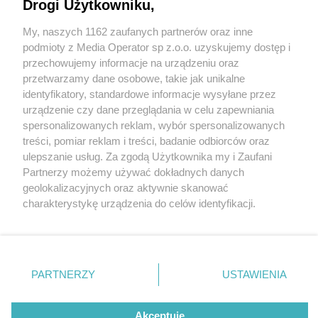
Drogi Użytkowniku,
My, naszych 1162 zaufanych partnerów oraz inne
Wydawca mediów
lokalnych
podmioty z Media Operator sp z.o.o. uzyskujemy dostęp i
przechowujemy informacje na urządzeniu oraz
przetwarzamy dane osobowe, takie jak unikalne
identyfikatory, standardowe informacje wysyłane przez
urządzenie czy dane przeglądania w celu zapewniania
4 / 0
spersonalizowanych reklam, wybór spersonalizowanych
Nie zapomnij
treści, pomiar reklam i treści, badanie odbiorców oraz
zapoznać się z:
polityką prywatności
regulamin korzystania z portali
ulepszanie usług. Za zgodą Użytkownika my i Zaufani
Twoje
miasto
Skontakuj się
z nami
Partnerzy możemy używać dokładnych danych
Piekary Śląskie
Kontakt
geolokalizacyjnych oraz aktywnie skanować
Chorzów
Wydawca
charakterystykę urządzenia do celów identyfikacji.
Tarnowskie Góry
Redakcja
Ruda Śląska
Newsletter
Ponieważ cenimy Twoją prywatność, prosimy o zgodę na
Świętochłowice
Reklama
korzystanie z tych technologii poprzez kliknięcie
Tychy
„Akceptuję”. Zgoda jest dobrowolna i zawsze możesz ją
Bytom
Katowice
zmienić/wycofać klikając przycisk ustawień prywatności
REKLAMA
PARTNERZY
USTAWIENIA
Gliwice
znajdujący się w lewym dolnym rogu strony
. Niektóre
Zabrze
Zagłębie
rodzaje przetwarzania danych nie wymagają zgody
użytkownika, ale masz prawo sprzeciwić się takiemu
Akceptuję