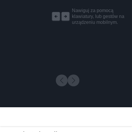
REKLAMA
Nawiguj za pomocą
klawiatury, lub gestów na
urządzeniu mobilnym.