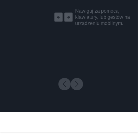
REKLAMA
Nawiguj za pomocą
klawiatury, lub gestów na
urządzeniu mobilnym.