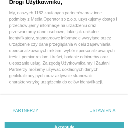
Drogi Użytkowniku,
My, naszych 1162 zaufanych partnerów oraz inne
Wydawca mediów
lokalnych
podmioty z Media Operator sp z.o.o. uzyskujemy dostęp i
przechowujemy informacje na urządzeniu oraz
przetwarzamy dane osobowe, takie jak unikalne
identyfikatory, standardowe informacje wysyłane przez
urządzenie czy dane przeglądania w celu zapewniania
4 / 0
spersonalizowanych reklam, wybór spersonalizowanych
Nie zapomnij
treści, pomiar reklam i treści, badanie odbiorców oraz
zapoznać się z:
polityką prywatności
regulamin korzystania z portali
ulepszanie usług. Za zgodą Użytkownika my i Zaufani
Twoje
miasto
Skontakuj się
z nami
Partnerzy możemy używać dokładnych danych
Piekary Śląskie
Kontakt
geolokalizacyjnych oraz aktywnie skanować
Chorzów
Wydawca
charakterystykę urządzenia do celów identyfikacji.
Tarnowskie Góry
Redakcja
Ruda Śląska
Newsletter
Ponieważ cenimy Twoją prywatność, prosimy o zgodę na
Świętochłowice
Reklama
korzystanie z tych technologii poprzez kliknięcie
Tychy
„Akceptuję”. Zgoda jest dobrowolna i zawsze możesz ją
Bytom
Katowice
zmienić/wycofać klikając przycisk ustawień prywatności
REKLAMA
PARTNERZY
USTAWIENIA
Gliwice
znajdujący się w lewym dolnym rogu strony
. Niektóre
Zabrze
Zagłębie
rodzaje przetwarzania danych nie wymagają zgody
użytkownika, ale masz prawo sprzeciwić się takiemu
Akceptuję