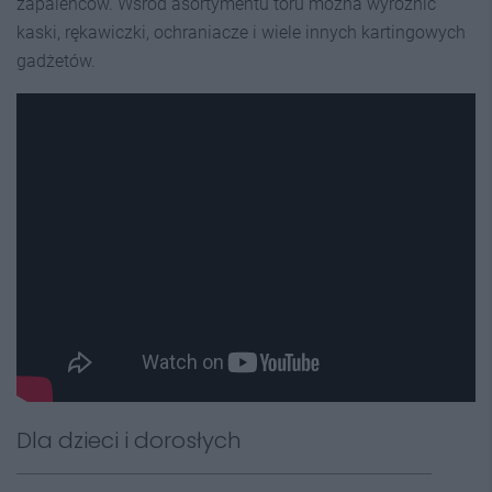
zapaleńców. Wśród asortymentu toru można wyróżnić
kaski, rękawiczki, ochraniacze i wiele innych kartingowych
gadżetów.
Dla dzieci i dorosłych