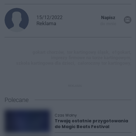
15/12/2022
Napisz
Reklama
do mnie
gokart chorzów,
tor kartingowy śląsk,
e1gokart,
imprezy firmowe na torze kartingowym,
szkoła kartingowa dla dzieci,
całoroczny tor kartingowy,
REKLAMA
Polecane
Czas Wolny
Trwają ostatnie przygotowania
do Magic Beats Festival