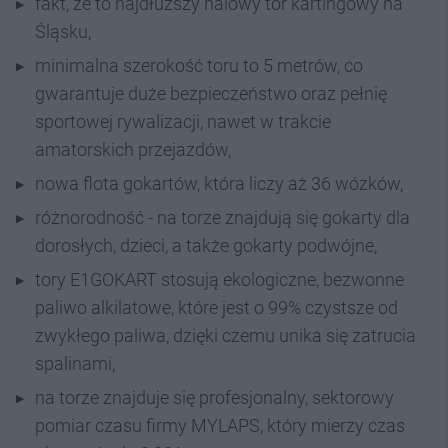
fakt, że to najdłuższy halowy tor kartingowy na
Śląsku,
minimalna szerokość toru to 5 metrów, co
gwarantuje duże bezpieczeństwo oraz pełnię
sportowej rywalizacji, nawet w trakcie
amatorskich przejazdów,
nowa flota gokartów, która liczy aż 36 wózków,
różnorodność - na torze znajdują się gokarty dla
dorosłych, dzieci, a także gokarty podwójne,
tory E1GOKART stosują ekologiczne, bezwonne
paliwo alkilatowe, które jest o 99% czystsze od
zwykłego paliwa, dzięki czemu unika się zatrucia
spalinami,
na torze znajduje się profesjonalny, sektorowy
pomiar czasu firmy MYLAPS, który mierzy czas