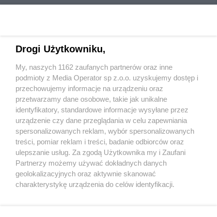
Drogi Użytkowniku,
My, naszych 1162 zaufanych partnerów oraz inne
Wydawca mediów
lokalnych
podmioty z Media Operator sp z.o.o. uzyskujemy dostęp i
przechowujemy informacje na urządzeniu oraz
przetwarzamy dane osobowe, takie jak unikalne
identyfikatory, standardowe informacje wysyłane przez
urządzenie czy dane przeglądania w celu zapewniania
spersonalizowanych reklam, wybór spersonalizowanych
Nie zapomnij
treści, pomiar reklam i treści, badanie odbiorców oraz
zapoznać się z:
polityką prywatności
regulamin korzystania z portali
ulepszanie usług. Za zgodą Użytkownika my i Zaufani
Twoje
miasto
Skontakuj się
z nami
Partnerzy możemy używać dokładnych danych
Piekary Śląskie
Kontakt
geolokalizacyjnych oraz aktywnie skanować
Chorzów
Wydawca
charakterystykę urządzenia do celów identyfikacji.
Tarnowskie Góry
Redakcja
Ruda Śląska
Newsletter
Ponieważ cenimy Twoją prywatność, prosimy o zgodę na
Świętochłowice
Reklama
korzystanie z tych technologii poprzez kliknięcie
Tychy
„Akceptuję”. Zgoda jest dobrowolna i zawsze możesz ją
Bytom