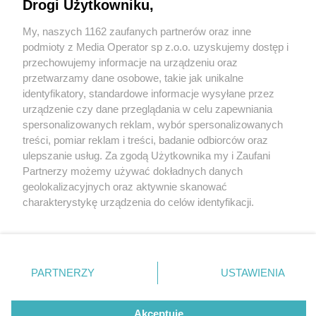
Drogi Użytkowniku,
My, naszych 1162 zaufanych partnerów oraz inne
Wydawca mediów
lokalnych
podmioty z Media Operator sp z.o.o. uzyskujemy dostęp i
przechowujemy informacje na urządzeniu oraz
przetwarzamy dane osobowe, takie jak unikalne
identyfikatory, standardowe informacje wysyłane przez
urządzenie czy dane przeglądania w celu zapewniania
1 / 0
spersonalizowanych reklam, wybór spersonalizowanych
Nie zapomnij
treści, pomiar reklam i treści, badanie odbiorców oraz
zapoznać się z:
polityką prywatności
regulamin korzystania z portali
ulepszanie usług. Za zgodą Użytkownika my i Zaufani
Twoje
miasto
Skontakuj się
z nami
Partnerzy możemy używać dokładnych danych
Piekary Śląskie
Kontakt
geolokalizacyjnych oraz aktywnie skanować
Chorzów
Wydawca
charakterystykę urządzenia do celów identyfikacji.
Tarnowskie Góry
Redakcja
Ruda Śląska
Newsletter
Ponieważ cenimy Twoją prywatność, prosimy o zgodę na
Świętochłowice
Reklama
korzystanie z tych technologii poprzez kliknięcie
Tychy
„Akceptuję”. Zgoda jest dobrowolna i zawsze możesz ją
Bytom
Katowice
zmienić/wycofać klikając przycisk ustawień prywatności
REKLAMA
PARTNERZY
USTAWIENIA
Gliwice
znajdujący się w lewym dolnym rogu strony
. Niektóre
Zabrze
Zagłębie
rodzaje przetwarzania danych nie wymagają zgody
użytkownika, ale masz prawo sprzeciwić się takiemu
Akceptuję