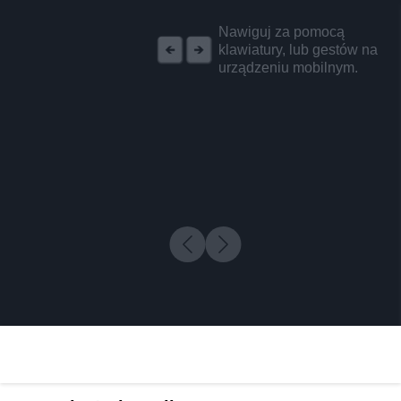
REKLAMA
Nawiguj za pomocą
klawiatury, lub gestów na
urządzeniu mobilnym.