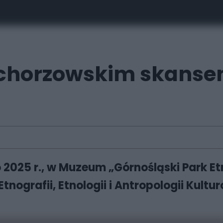
w chorzowskim skansen
go 2025 r., w Muzeum „Górnośląski Park
tnografii, Etnologii i Antropologii Kult