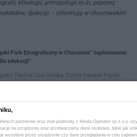
grafii, etnologii, antropologii m.in. poprzez
 wykładów, dyskusji – informują w chorzowskim
śląski Park Etnograficzny w Chorzowie” zaplanowano
dla edukacji”
:
gości: Paulina Cius-Górska, Dorota Pociask-Frącek,
 PTL
arka prowadząca program „Dej pozór”, członkini Rady
ltury oraz Barbara Kowaczek-Jędrasik, Instytut im.
niku,
i i tuplikowanie - wielowymiarowość edukacji
fanych partnerów oraz inne podmioty z Media Operator sp z.o.o. uz
cje na urządzeniu oraz przetwarzamy dane osobowe, takie jak unika
kie w Bytomiu
„Skarby śląskiej szafy – regionalne
je wysyłane przez urządzenie czy dane przeglądania w celu zapewn