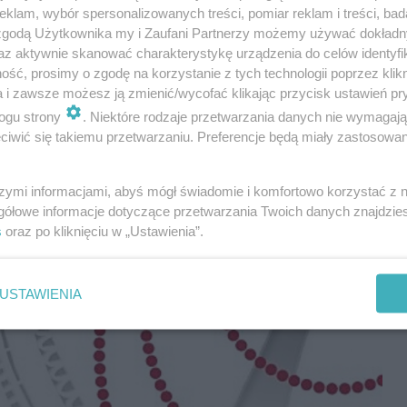
 Górnośląskim w Bytomiu”
klam, wybór spersonalizowanych treści, pomiar reklam i treści, bad
 zgodą Użytkownika my i Zaufani Partnerzy możemy używać dokład
nośląski Park Etnograficzny w Chorzowie”
„Spotkanie
az aktywnie skanować charakterystykę urządzenia do celów identyfi
zeum „Górnośląski Park Etnograficzny w
ść, prosimy o zgodę na korzystanie z tych technologii poprzez klikn
a i zawsze możesz ją zmienić/wycofać klikając przycisk ustawień pr
m. Wojciecha Korfantego w Katowicach
„Mobilne
ogu strony
. Niektóre rodzaje przetwarzania danych nie wymagaj
iwić się takiemu przetwarzaniu. Preferencje będą miały zastosowania
 zasoby terenowej pracowni digitalizacyjnej”
zenie Wikimedia Polska
„Historia jednego zdjęcia –
szymi informacjami, abyś mógł świadomie i komfortowo korzystać z
orzystaniem otwartych zasobów edukacyjnych”
gółowe informacje dotyczące przetwarzania Twoich danych znajdzi
eżki muzycznej w Muzeum „Górnośląski Park
s
oraz po kliknięciu w „Ustawienia”.
USTAWIENIA
5 zł. Liczba miejsc jest ograniczona do 50 osób.