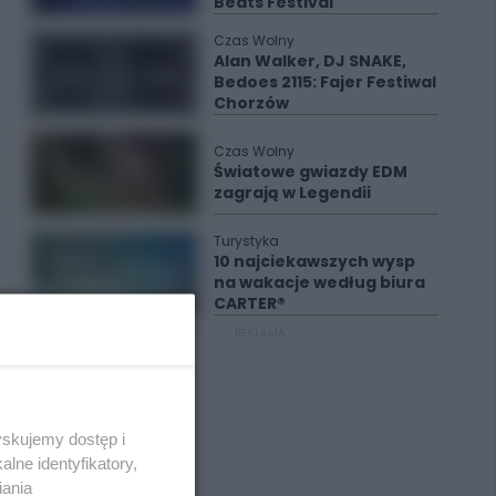
Beats Festival
Czas Wolny
Alan Walker, DJ SNAKE,
Bedoes 2115: Fajer Festiwal
Chorzów
Czas Wolny
Światowe gwiazdy EDM
zagrają w Legendii
Turystyka
10 najciekawszych wysp
na wakacje według biura
CARTER®
REKLAMA
yskujemy dostęp i
lne identyfikatory,
iania