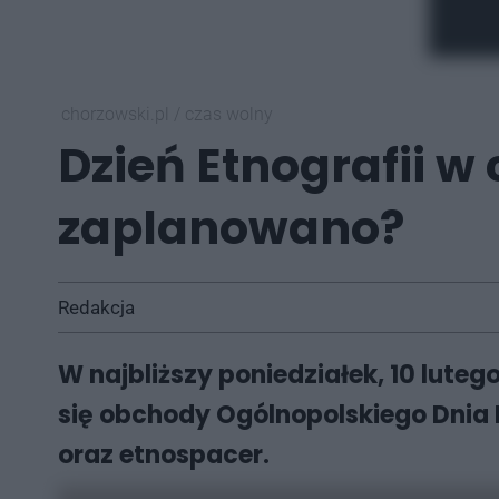
chorzowski.pl
/
czas wolny
Dzień Etnografii 
zaplanowano?
Redakcja
W najbliższy poniedziałek, 10 lute
się obchody Ogólnopolskiego Dnia E
oraz etnospacer.