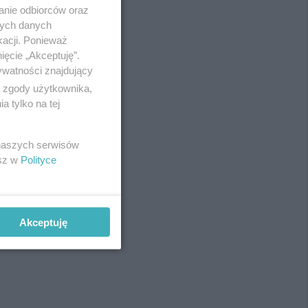
anie odbiorców oraz
nych danych
kacji. Ponieważ
ięcie „Akceptuję”.
ywatności znajdujący
ą zgody użytkownika,
 tylko na tej
 naszych serwisów
esz w
Polityce
Akceptuję