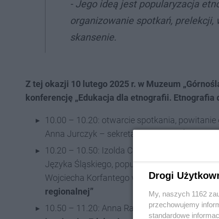
- Jego ideą jest popularyzacja etno
organizowanie spotkań, prelekcji,
skansenie.
Z tej okazji 10 lutego 2025 r. w Muzeum „Górno
konferencję „Edukacja dla etnografii. Etnografia 
10.00 – 10.20: otwarcie spotkania, powitanie 
Anna Jurczyk – sekretarz Oddziału Śląskiego
10.20 – 10.50: Izolda Czmok-Nowak, dziennik
Języka Śląskiego, popularyzatorka śląskiej ku
Drogi Użytkow
Wojciecha Korfantego w Katowicach:
„Graczk
regionalnej”
My, naszych 1162 zau
przechowujemy informa
10.50 – 11.20: Anna Rak, Muzeum Górnośląs
standardowe informac