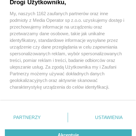
Drogi Użytkowniku,
My, naszych 1162 zaufanych partnerów oraz inne
Wydawca mediów
lokalnych
podmioty z Media Operator sp z.o.o. uzyskujemy dostęp i
przechowujemy informacje na urządzeniu oraz
przetwarzamy dane osobowe, takie jak unikalne
identyfikatory, standardowe informacje wysyłane przez
urządzenie czy dane przeglądania w celu zapewniania
3 / 0
spersonalizowanych reklam, wybór spersonalizowanych
Nie zapomnij
treści, pomiar reklam i treści, badanie odbiorców oraz
zapoznać się z:
polityką prywatności
regulamin korzystania z portali
ulepszanie usług. Za zgodą Użytkownika my i Zaufani
Twoje
miasto
Skontakuj się
z nami
Partnerzy możemy używać dokładnych danych
Piekary Śląskie
Kontakt
geolokalizacyjnych oraz aktywnie skanować
Chorzów
Wydawca
charakterystykę urządzenia do celów identyfikacji.
Tarnowskie Góry
Redakcja
Ruda Śląska
Newsletter
Ponieważ cenimy Twoją prywatność, prosimy o zgodę na
Świętochłowice
Reklama
korzystanie z tych technologii poprzez kliknięcie
Tychy
„Akceptuję”. Zgoda jest dobrowolna i zawsze możesz ją
Bytom
Katowice
zmienić/wycofać klikając przycisk ustawień prywatności
REKLAMA
PARTNERZY
USTAWIENIA
Gliwice
znajdujący się w lewym dolnym rogu strony
. Niektóre
Zabrze
Zagłębie
rodzaje przetwarzania danych nie wymagają zgody
użytkownika, ale masz prawo sprzeciwić się takiemu
Akceptuję