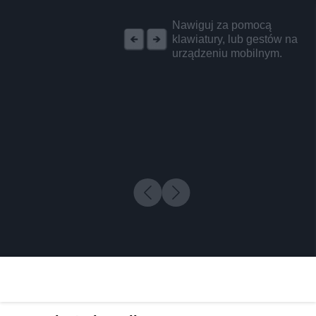
REKLAMA
Nawiguj za pomocą
klawiatury, lub gestów na
urządzeniu mobilnym.