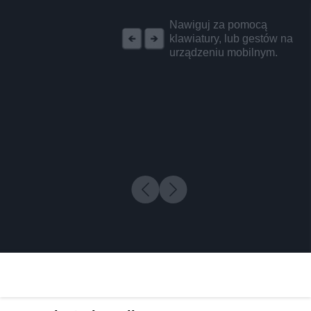
REKLAMA
Nawiguj za pomocą
klawiatury, lub gestów na
urządzeniu mobilnym.