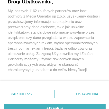
Drogi Użytkowniku,
My, naszych 1162 zaufanych partnerów oraz inne
Wydawca mediów
lokalnych
podmioty z Media Operator sp z.o.o. uzyskujemy dostęp i
przechowujemy informacje na urządzeniu oraz
przetwarzamy dane osobowe, takie jak unikalne
identyfikatory, standardowe informacje wysyłane przez
urządzenie czy dane przeglądania w celu zapewniania
4 / 0
spersonalizowanych reklam, wybór spersonalizowanych
Nie zapomnij
treści, pomiar reklam i treści, badanie odbiorców oraz
zapoznać się z:
polityką prywatności
regulamin korzystania z portali
ulepszanie usług. Za zgodą Użytkownika my i Zaufani
Twoje
miasto
Skontakuj się
z nami
Partnerzy możemy używać dokładnych danych
Piekary Śląskie
Kontakt
geolokalizacyjnych oraz aktywnie skanować
Chorzów
Wydawca
charakterystykę urządzenia do celów identyfikacji.
Tarnowskie Góry
Redakcja
Ruda Śląska
Newsletter
Ponieważ cenimy Twoją prywatność, prosimy o zgodę na
Świętochłowice
Reklama
korzystanie z tych technologii poprzez kliknięcie
Tychy
„Akceptuję”. Zgoda jest dobrowolna i zawsze możesz ją
Bytom
Katowice
zmienić/wycofać klikając przycisk ustawień prywatności
REKLAMA
PARTNERZY
USTAWIENIA
Gliwice
znajdujący się w lewym dolnym rogu strony
. Niektóre
Zabrze
Zagłębie
rodzaje przetwarzania danych nie wymagają zgody
użytkownika, ale masz prawo sprzeciwić się takiemu
Akceptuję