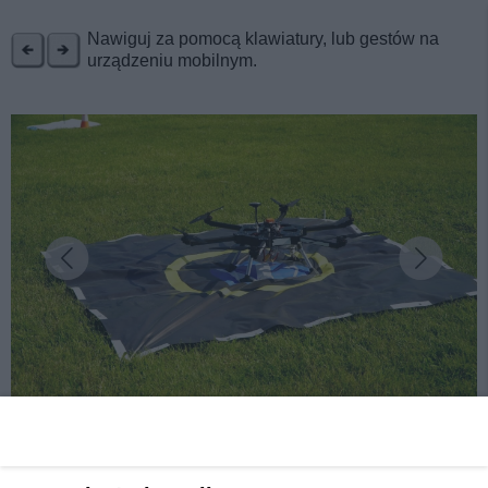
REKLAMA
Nawiguj za pomocą klawiatury, lub gestów na
urządzeniu mobilnym.
fot: Park Śląski
Droniada w Parku Śląskim. Cztery dni z