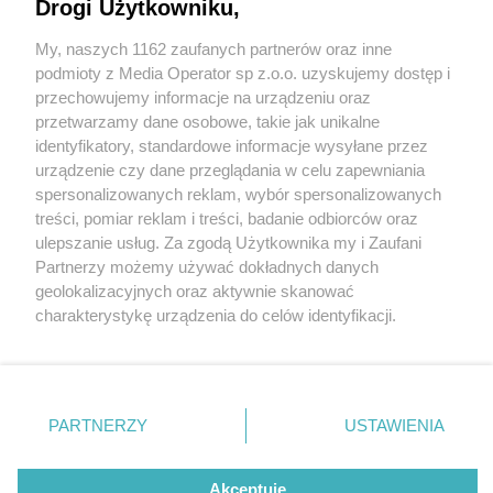
bezzałogowcami
Drogi Użytkowniku,
My, naszych 1162 zaufanych partnerów oraz inne
Wydawca mediów
lokalnych
3 / 8
podmioty z Media Operator sp z.o.o. uzyskujemy dostęp i
przechowujemy informacje na urządzeniu oraz
Droniada w Parku Śląskim
przetwarzamy dane osobowe, takie jak unikalne
identyfikatory, standardowe informacje wysyłane przez
urządzenie czy dane przeglądania w celu zapewniania
W czwartek, 1 czerwca 2023 r. w Parku Śląskim
spersonalizowanych reklam, wybór spersonalizowanych
Nie zapomnij
treści, pomiar reklam i treści, badanie odbiorców oraz
wystartowała Droniada, czyli poligon systemów
zapoznać się z:
polityką prywatności
regulamin korzystania z portali
ulepszanie usług. Za zgodą Użytkownika my i Zaufani
Twoje
miasto
Skontakuj się
z nami
bezzałogowych i konkurs dla zespołów akademickich
Partnerzy możemy używać dokładnych danych
Piekary Śląskie
Kontakt
w misjach specjalnych z wykorzystaniem dronów. W
geolokalizacyjnych oraz aktywnie skanować
Chorzów
Wydawca
charakterystykę urządzenia do celów identyfikacji.
Tarnowskie Góry
Redakcja
tym roku jest to jubileuszowa 10. edycja tej imprezy,
Ruda Śląska
Newsletter
Ponieważ cenimy Twoją prywatność, prosimy o zgodę na
która potrwa do niedzieli.
Świętochłowice
Reklama
korzystanie z tych technologii poprzez kliknięcie
Tychy
„Akceptuję”. Zgoda jest dobrowolna i zawsze możesz ją
Bytom
Katowice
zmienić/wycofać klikając przycisk ustawień prywatności
PARTNERZY
USTAWIENIA
Gliwice
REKLAMA
znajdujący się w lewym dolnym rogu strony
. Niektóre
Zabrze
Zagłębie
rodzaje przetwarzania danych nie wymagają zgody
użytkownika, ale masz prawo sprzeciwić się takiemu
Akceptuję