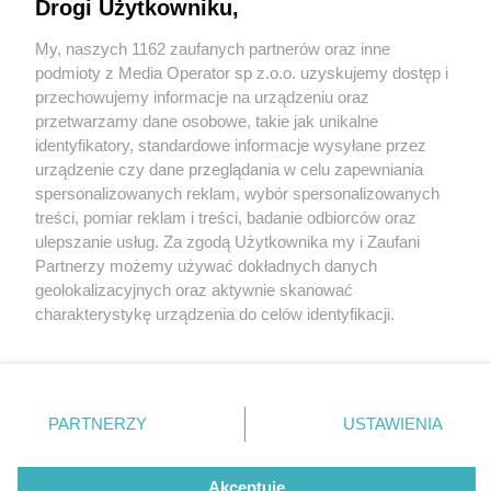
granica dzieliła m.in. Chorzów i Bytom
Drogi Użytkowniku,
My, naszych 1162 zaufanych partnerów oraz inne
1 / 20
Wydawca mediów
lokalnych
podmioty z Media Operator sp z.o.o. uzyskujemy dostęp i
Dom w Polsce, a pole w
przechowujemy informacje na urządzeniu oraz
przetwarzamy dane osobowe, takie jak unikalne
Reichu. Jak absurdalna
identyfikatory, standardowe informacje wysyłane przez
urządzenie czy dane przeglądania w celu zapewniania
granica dzieliła m.in.
spersonalizowanych reklam, wybór spersonalizowanych
Nie zapomnij
treści, pomiar reklam i treści, badanie odbiorców oraz
Chorzów i Bytom
zapoznać się z:
polityką prywatności
regulamin korzystania z portali
ulepszanie usług. Za zgodą Użytkownika my i Zaufani
Twoje
miasto
Skontakuj się
z nami
Partnerzy możemy używać dokładnych danych
Piekary Śląskie
Kontakt
geolokalizacyjnych oraz aktywnie skanować
Granica polsko-niemiecka, wytyczona na Śląsku przez
Chorzów
Wydawca
charakterystykę urządzenia do celów identyfikacji.
Tarnowskie Góry
Redakcja
dyplomatów wielkich mocarstw po trzecim
Ruda Śląska
Newsletter
Ponieważ cenimy Twoją prywatność, prosimy o zgodę na
Świętochłowice
Reklama
korzystanie z tych technologii poprzez kliknięcie
powstaniu, nie zadowalała nikogo. Polacy chcieliby
Tychy
„Akceptuję”. Zgoda jest dobrowolna i zawsze możesz ją
Bytom
więcej Śląska, Niemcy woleliby nie oddawać Polsce ani
Katowice
zmienić/wycofać klikając przycisk ustawień prywatności
PARTNERZY
USTAWIENIA
Gliwice
skrawka. Politykom i geodetom przypadło w udziale
znajdujący się w lewym dolnym rogu strony
. Niektóre
Zabrze
Zagłębie
rodzaje przetwarzania danych nie wymagają zgody
zadanie trudniejsze niż rozdzielenie syjamskiego
użytkownika, ale masz prawo sprzeciwić się takiemu
Akceptuję