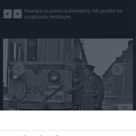
REKLAMA
Nawiguj za pomocą klawiatury, lub gestów na
urządzeniu mobilnym.
fot:
Dom w Polsce, a pole w Reichu. Jak absurdalna