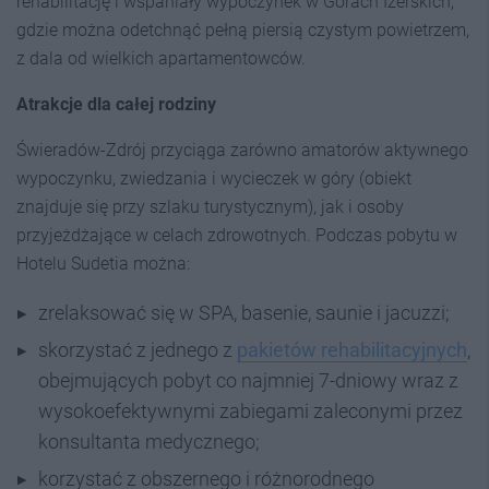
rehabilitację i wspaniały wypoczynek w Górach Izerskich,
gdzie można odetchnąć pełną piersią czystym powietrzem,
z dala od wielkich apartamentowców.
Atrakcje dla całej rodziny
Świeradów-Zdrój przyciąga zarówno amatorów aktywnego
wypoczynku, zwiedzania i wycieczek w góry (obiekt
znajduje się przy szlaku turystycznym), jak i osoby
przyjeżdżające w celach zdrowotnych. Podczas pobytu w
Hotelu Sudetia można:
zrelaksować się w SPA, basenie, saunie i jacuzzi;
skorzystać z jednego z
pakietów rehabilitacyjnych
,
obejmujących pobyt co najmniej 7-dniowy wraz z
wysokoefektywnymi zabiegami zaleconymi przez
konsultanta medycznego;
korzystać z obszernego i różnorodnego