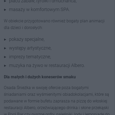
placu zabaw, tyrolki i dmuchańca,
masaży w komfortowym SPA.
W obiekcie przygotowano również bogaty plan animacji
dla dzieci i dorosłych:
pokazy specjalne,
występy artystyczne,
imprezy tematyczne,
muzyka na żywo w restauracji Albero.
Dla małych i dużych koneserów smaku
Osada Śnieżka w swojej ofercie poza bogatymi
śniadaniami oraz wyśmienitymi obiadokolacjami, które są
podawane w formie bufetu zaprasza na pizzę do włoskiej
restauracji Albero, orzeźwiającego drinka i słone przekąski
w Pool Bar czy pyszne gofry, naleśniki, lody i lemoniadę do