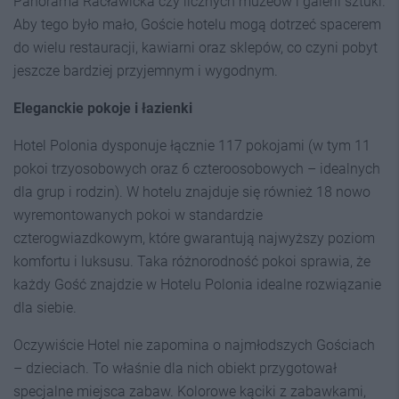
Panorama Racławicka czy licznych muzeów i galerii sztuki.
Aby tego było mało, Goście hotelu mogą dotrzeć spacerem
do wielu restauracji, kawiarni oraz sklepów, co czyni pobyt
jeszcze bardziej przyjemnym i wygodnym.
Eleganckie pokoje i łazienki
Hotel Polonia dysponuje łącznie 117 pokojami (w tym 11
pokoi trzyosobowych oraz 6 czteroosobowych – idealnych
dla grup i rodzin). W hotelu znajduje się również 18 nowo
wyremontowanych pokoi w standardzie
czterogwiazdkowym, które gwarantują najwyższy poziom
komfortu i luksusu. Taka różnorodność pokoi sprawia, że
każdy Gość znajdzie w Hotelu Polonia idealne rozwiązanie
dla siebie.
Oczywiście Hotel nie zapomina o najmłodszych Gościach
– dzieciach. To właśnie dla nich obiekt przygotował
specjalne miejsca zabaw. Kolorowe kąciki z zabawkami,