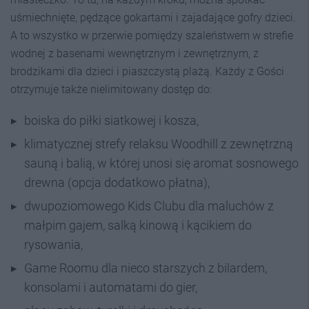
uśmiechnięte, pędzące gokartami i zajadające gofry dzieci.
A to wszystko w przerwie pomiędzy szaleństwem w strefie
wodnej z basenami wewnętrznym i zewnętrznym, z
brodzikami dla dzieci i piaszczystą plażą. Każdy z Gości
otrzymuje także nielimitowany dostęp do:
boiska do piłki siatkowej i kosza,
klimatycznej strefy relaksu Woodhill z zewnętrzną
sauną i balią, w której unosi się aromat sosnowego
drewna (opcja dodatkowo płatna),
dwupoziomowego Kids Clubu dla maluchów z
małpim gajem, salką kinową i kącikiem do
rysowania,
Game Roomu dla nieco starszych z bilardem,
konsolami i automatami do gier,