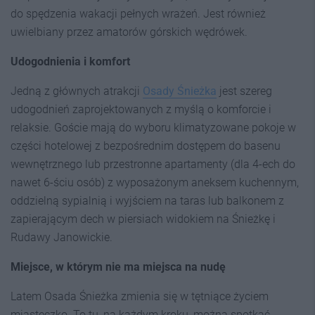
do spędzenia wakacji pełnych wrażeń. Jest również
uwielbiany przez amatorów górskich wędrówek.
Udogodnienia i komfort
Jedną z głównych atrakcji
Osady Śnieżka
jest szereg
udogodnień zaprojektowanych z myślą o komforcie i
relaksie. Goście mają do wyboru klimatyzowane pokoje w
części hotelowej z bezpośrednim dostępem do basenu
wewnętrznego lub przestronne apartamenty (dla 4-ech do
nawet 6-ściu osób) z wyposażonym aneksem kuchennym,
oddzielną sypialnią i wyjściem na taras lub balkonem z
zapierającym dech w piersiach widokiem na Śnieżkę i
Rudawy Janowickie.
Miejsce, w którym nie ma miejsca na nudę
Latem Osada Śnieżka zmienia się w tętniące życiem
miasteczko. To tu, na każdym kroku, można spotkać