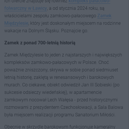
ich ofercie znajduje się również
kompleks pałacowo-
folwarczny w Ławicy
, a od stycznia 2024 roku, są
właścicielami zespołu zamkowo-pałacowego
Zamek
Międzylesie
, który jest doskonałym miejscem na rodzinne
wakacje na Dolnym Śląsku. Poznajcie go.
Zamek z ponad 700-letnią historią
Zamek Międzylesie to jeden z najstarszych i największych
kompleksów zamkowo-pałacowych w Polsce. Choć
poważnie zniszczony, skrywa w sobie ponad siedmiuset
letnią historię, zaklętą w renesansowych i barokowych
murach. Co ciekawe, obiekt odwiedził Jan III Sobieski (po
sukcesie odsieczy wiedeńskiej), w apartamencie
zamkowym nocował Lech Wałęsa - przed historycznymi
rozmowami z prezydentem Czechosłowacji, a Sala Balowa
była miejscem realizacji programu Sanatorium Miłości.
Obecnie w skrzydle barokowym funkcjonuje kameralny