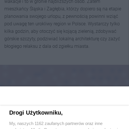
wakacje i to w gronie najbliższych osób. Zatem
mieszkańcy Śląska i Zagłębia, którzy dopiero są na etapie
planowania swojego urlopu, z pewnością powinni wziąć
pod uwagę ten urokliwy region w Polsce. Wystarczy tylko
kilka godzin, aby otoczyć się kojącą zielenią, zdobywać
górskie szczyty, podziwiać lokalną architekturę czy zażyć
błogiego relaksu z dala od zgiełku miasta.
Drogi Użytkowniku,
My, naszych 1162 zaufanych partnerów oraz inne