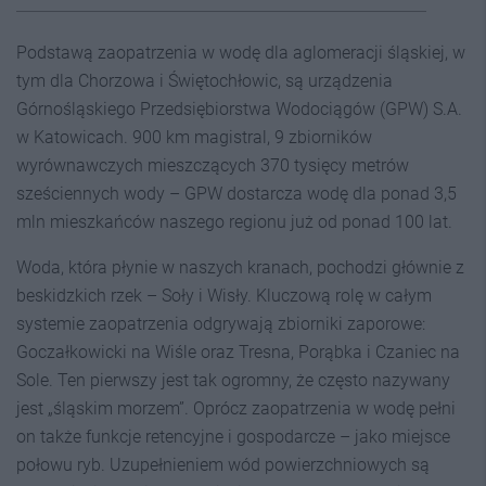
Podstawą zaopatrzenia w wodę dla aglomeracji śląskiej, w
tym dla Chorzowa i Świętochłowic, są urządzenia
Górnośląskiego Przedsiębiorstwa Wodociągów (GPW) S.A.
w Katowicach. 900 km magistral, 9 zbiorników
wyrównawczych mieszczących 370 tysięcy metrów
sześciennych wody – GPW dostarcza wodę dla ponad 3,5
mln mieszkańców naszego regionu już od ponad 100 lat.
Woda, która płynie w naszych kranach, pochodzi głównie z
beskidzkich rzek – Soły i Wisły. Kluczową rolę w całym
systemie zaopatrzenia odgrywają zbiorniki zaporowe:
Goczałkowicki na Wiśle oraz Tresna, Porąbka i Czaniec na
Sole. Ten pierwszy jest tak ogromny, że często nazywany
jest „śląskim morzem”. Oprócz zaopatrzenia w wodę pełni
on także funkcje retencyjne i gospodarcze – jako miejsce
połowu ryb. Uzupełnieniem wód powierzchniowych są