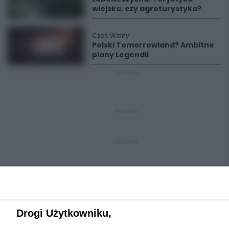
wiejska, czy agroturystyka?
Czas Wolny
Polski Tomorrowland? Ambitne
plany Legendii
REKLAMA
REKLAMA
REKLAMA
Drogi Użytkowniku,