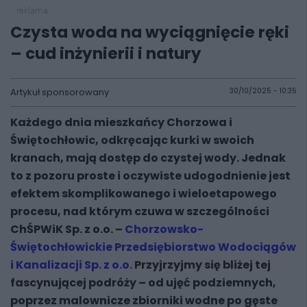
reklama
Czysta woda na wyciągnięcie ręki
– cud inżynierii i natury
Artykuł sponsorowany
30/10/2025 - 10:35
Każdego dnia mieszkańcy Chorzowa i
Świętochłowic, odkręcając kurki w swoich
kranach, mają dostęp do czystej wody. Jednak
to z pozoru proste i oczywiste udogodnienie jest
efektem skomplikowanego i wieloetapowego
procesu, nad którym czuwa w szczególności
ChŚPWiK Sp. z o.o. –
Chorzowsko-
Świętochłowickie Przedsiębiorstwo Wodociągów
i Kanalizacji Sp. z o.o.
Przyjrzyjmy się bliżej tej
fascynującej podróży – od ujęć podziemnych,
poprzez malownicze zbiorniki wodne po gęste