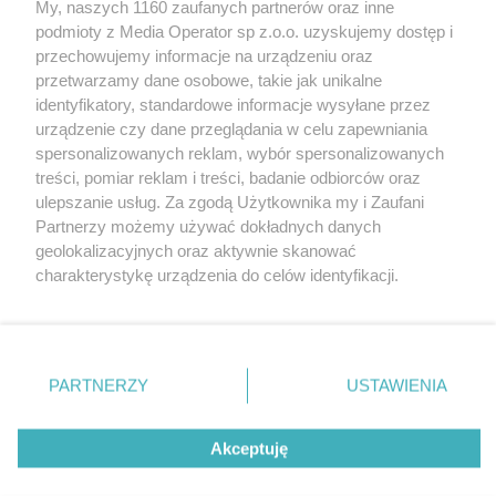
My, naszych 1160 zaufanych partnerów oraz inne
Wydawca mediów
lokalnych
podmioty z Media Operator sp z.o.o. uzyskujemy dostęp i
przechowujemy informacje na urządzeniu oraz
przetwarzamy dane osobowe, takie jak unikalne
identyfikatory, standardowe informacje wysyłane przez
urządzenie czy dane przeglądania w celu zapewniania
spersonalizowanych reklam, wybór spersonalizowanych
Nie zapomnij
treści, pomiar reklam i treści, badanie odbiorców oraz
zapoznać się z:
polityką prywatności
regulamin korzystania z portali
ulepszanie usług. Za zgodą Użytkownika my i Zaufani
Twoje
miasto
Skontakuj się
z nami
Partnerzy możemy używać dokładnych danych
Piekary Śląskie
Kontakt
geolokalizacyjnych oraz aktywnie skanować
Chorzów
Wydawca
charakterystykę urządzenia do celów identyfikacji.
Tarnowskie Góry
Redakcja
Ruda Śląska
Newsletter
Ponieważ cenimy Twoją prywatność, prosimy o zgodę na
Świętochłowice
Reklama
korzystanie z tych technologii poprzez kliknięcie
Tychy
„Akceptuję”. Zgoda jest dobrowolna i zawsze możesz ją
Bytom
Katowice
zmienić/wycofać klikając przycisk ustawień prywatności
PARTNERZY
USTAWIENIA
Gliwice
znajdujący się w lewym dolnym rogu strony
. Niektóre
Zabrze
Zagłębie
rodzaje przetwarzania danych nie wymagają zgody
Akceptuję
użytkownika, ale masz prawo sprzeciwić się takiemu
przetwarzaniu. Preferencje będą miały zastosowania tylko