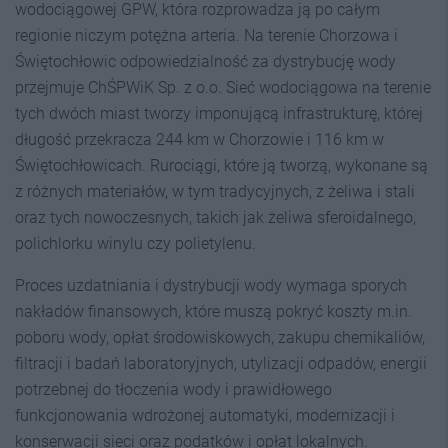
wodociągowej GPW, która rozprowadza ją po całym
regionie niczym potężna arteria. Na terenie Chorzowa i
Świętochłowic odpowiedzialność za dystrybucję wody
przejmuje ChŚPWiK Sp. z o.o. Sieć wodociągowa na terenie
tych dwóch miast tworzy imponującą infrastrukturę, której
długość przekracza 244 km w Chorzowie i 116 km w
Świętochłowicach. Rurociągi, które ją tworzą, wykonane są
z różnych materiałów, w tym tradycyjnych, z żeliwa i stali
oraz tych nowoczesnych, takich jak żeliwa sferoidalnego,
polichlorku winylu czy polietylenu.
Proces uzdatniania i dystrybucji wody wymaga sporych
nakładów finansowych, które muszą pokryć koszty m.in.
poboru wody, opłat środowiskowych, zakupu chemikaliów,
filtracji i badań laboratoryjnych, utylizacji odpadów, energii
potrzebnej do tłoczenia wody i prawidłowego
funkcjonowania wdrożonej automatyki, modernizacji i
konserwacji sieci oraz podatków i opłat lokalnych.