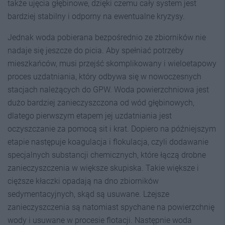
także ujęcia głębinowe, dzięki czemu cały system jest
bardziej stabilny i odporny na ewentualne kryzysy.
Jednak woda pobierana bezpośrednio ze zbiorników nie
nadaje się jeszcze do picia. Aby spełniać potrzeby
mieszkańców, musi przejść skomplikowany i wieloetapowy
proces uzdatniania, który odbywa się w nowoczesnych
stacjach należących do GPW. Woda powierzchniowa jest
dużo bardziej zanieczyszczona od wód głębinowych,
dlatego pierwszym etapem jej uzdatniania jest
oczyszczanie za pomocą sit i krat. Dopiero na późniejszym
etapie następuje koagulacja i flokulacja, czyli dodawanie
specjalnych substancji chemicznych, które łączą drobne
zanieczyszczenia w większe skupiska. Takie większe i
cięższe kłaczki opadają na dno zbiorników
sedymentacyjnych, skąd są usuwane. Lżejsze
zanieczyszczenia są natomiast spychane na powierzchnię
wody i usuwane w procesie flotacji. Następnie woda