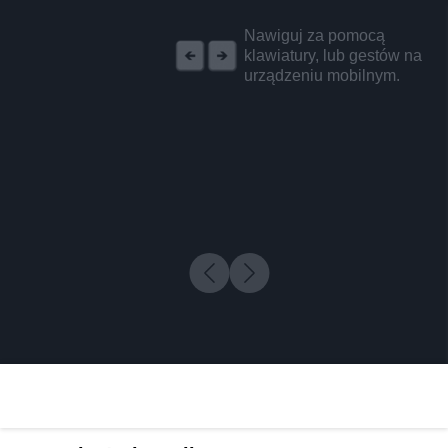
REKLAMA
Nawiguj za pomocą
klawiatury, lub gestów na
urządzeniu mobilnym.