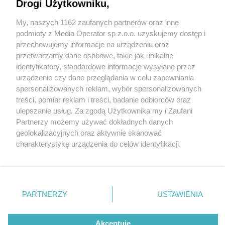
Drogi Użytkowniku,
My, naszych 1162 zaufanych partnerów oraz inne
Wydawca mediów
lokalnych
podmioty z Media Operator sp z.o.o. uzyskujemy dostęp i
przechowujemy informacje na urządzeniu oraz
przetwarzamy dane osobowe, takie jak unikalne
identyfikatory, standardowe informacje wysyłane przez
urządzenie czy dane przeglądania w celu zapewniania
5 / 0
spersonalizowanych reklam, wybór spersonalizowanych
Nie zapomnij
treści, pomiar reklam i treści, badanie odbiorców oraz
zapoznać się z:
polityką prywatności
regulamin korzystania z portali
ulepszanie usług. Za zgodą Użytkownika my i Zaufani
Twoje
miasto
Skontakuj się
z nami
Partnerzy możemy używać dokładnych danych
Piekary Śląskie
Kontakt
geolokalizacyjnych oraz aktywnie skanować
Chorzów
Wydawca
charakterystykę urządzenia do celów identyfikacji.
Tarnowskie Góry
Redakcja
Ruda Śląska
Newsletter
Ponieważ cenimy Twoją prywatność, prosimy o zgodę na
Świętochłowice
Reklama
korzystanie z tych technologii poprzez kliknięcie
Tychy
„Akceptuję”. Zgoda jest dobrowolna i zawsze możesz ją
Bytom
Katowice
zmienić/wycofać klikając przycisk ustawień prywatności
REKLAMA
PARTNERZY
USTAWIENIA
Gliwice
znajdujący się w lewym dolnym rogu strony
. Niektóre
Zabrze
Zagłębie
rodzaje przetwarzania danych nie wymagają zgody
użytkownika, ale masz prawo sprzeciwić się takiemu
Akceptuję