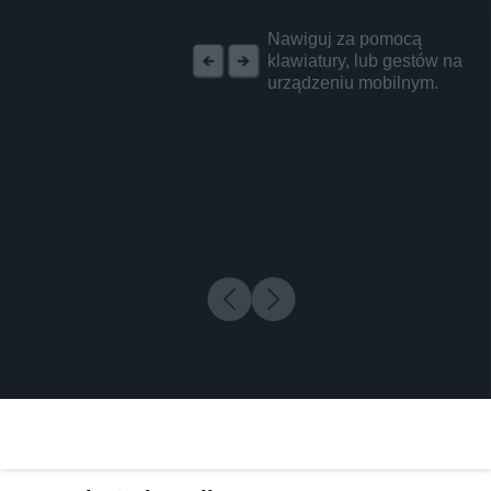
REKLAMA
Nawiguj za pomocą
klawiatury, lub gestów na
urządzeniu mobilnym.