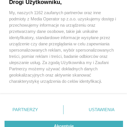
Drogi Użytkowniku,
My, naszych 1162 zaufanych partnerów oraz inne
Wydawca mediów
lokalnych
podmioty z Media Operator sp z.o.o. uzyskujemy dostęp i
przechowujemy informacje na urządzeniu oraz
przetwarzamy dane osobowe, takie jak unikalne
identyfikatory, standardowe informacje wysyłane przez
urządzenie czy dane przeglądania w celu zapewniania
3 / 0
spersonalizowanych reklam, wybór spersonalizowanych
Nie zapomnij
treści, pomiar reklam i treści, badanie odbiorców oraz
zapoznać się z:
polityką prywatności
regulamin korzystania z portali
ulepszanie usług. Za zgodą Użytkownika my i Zaufani
Twoje
miasto
Skontakuj się
z nami
Partnerzy możemy używać dokładnych danych
Piekary Śląskie
Kontakt
geolokalizacyjnych oraz aktywnie skanować
Chorzów
Wydawca
charakterystykę urządzenia do celów identyfikacji.
Tarnowskie Góry
Redakcja
Ruda Śląska
Newsletter
Ponieważ cenimy Twoją prywatność, prosimy o zgodę na
Świętochłowice
Reklama
korzystanie z tych technologii poprzez kliknięcie
Tychy
„Akceptuję”. Zgoda jest dobrowolna i zawsze możesz ją
Bytom
Katowice
zmienić/wycofać klikając przycisk ustawień prywatności
REKLAMA
PARTNERZY
USTAWIENIA
Gliwice
znajdujący się w lewym dolnym rogu strony
. Niektóre
Zabrze
Zagłębie
rodzaje przetwarzania danych nie wymagają zgody
użytkownika, ale masz prawo sprzeciwić się takiemu
Akceptuję