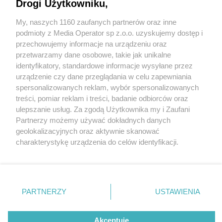
Drogi Użytkowniku,
My, naszych 1160 zaufanych partnerów oraz inne
Wydawca mediów
lokalnych
podmioty z Media Operator sp z.o.o. uzyskujemy dostęp i
przechowujemy informacje na urządzeniu oraz
przetwarzamy dane osobowe, takie jak unikalne
identyfikatory, standardowe informacje wysyłane przez
urządzenie czy dane przeglądania w celu zapewniania
6 / 0
spersonalizowanych reklam, wybór spersonalizowanych
Nie zapomnij
treści, pomiar reklam i treści, badanie odbiorców oraz
zapoznać się z:
polityką prywatności
regulamin korzystania z portali
ulepszanie usług. Za zgodą Użytkownika my i Zaufani
Twoje
miasto
Skontakuj się
z nami
Partnerzy możemy używać dokładnych danych
Piekary Śląskie
Kontakt
geolokalizacyjnych oraz aktywnie skanować
Chorzów
Wydawca
charakterystykę urządzenia do celów identyfikacji.
Tarnowskie Góry
Redakcja
Ruda Śląska
Newsletter
Ponieważ cenimy Twoją prywatność, prosimy o zgodę na
Świętochłowice
Reklama
korzystanie z tych technologii poprzez kliknięcie
Tychy
„Akceptuję”. Zgoda jest dobrowolna i zawsze możesz ją
Bytom
Katowice
zmienić/wycofać klikając przycisk ustawień prywatności
REKLAMA
PARTNERZY
USTAWIENIA
Gliwice
znajdujący się w lewym dolnym rogu strony
. Niektóre
Zabrze
Zagłębie
rodzaje przetwarzania danych nie wymagają zgody
użytkownika, ale masz prawo sprzeciwić się takiemu
Akceptuję