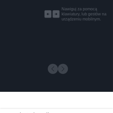
REKLAMA
Nawiguj za pomocą
klawiatury, lub gestów na
urządzeniu mobilnym.