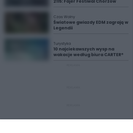
2115: Fajer Festiwal Chorzów
Czas Wolny
Światowe gwiazdy EDM zagrają w
Legendii
Turystyka
10 najciekawszych wysp na
wakacje według biura CARTER®
REKLAMA
REKLAMA
REKLAMA