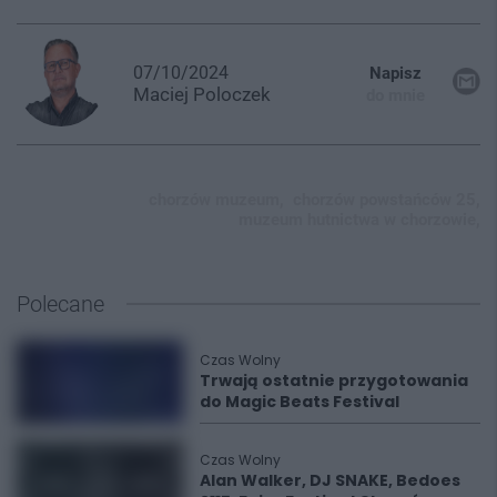
07/10/2024
Napisz
Maciej
Poloczek
do mnie
chorzów muzeum,
chorzów powstańców 25,
muzeum hutnictwa w chorzowie,
Polecane
Czas Wolny
Trwają ostatnie przygotowania
do Magic Beats Festival
Czas Wolny
Alan Walker, DJ SNAKE, Bedoes