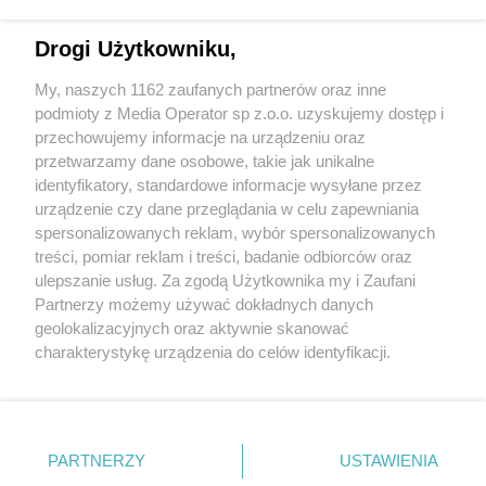
Drogi Użytkowniku,
My, naszych 1162 zaufanych partnerów oraz inne
Wydawca mediów
lokalnych
podmioty z Media Operator sp z.o.o. uzyskujemy dostęp i
przechowujemy informacje na urządzeniu oraz
przetwarzamy dane osobowe, takie jak unikalne
identyfikatory, standardowe informacje wysyłane przez
urządzenie czy dane przeglądania w celu zapewniania
spersonalizowanych reklam, wybór spersonalizowanych
Nie zapomnij
treści, pomiar reklam i treści, badanie odbiorców oraz
zapoznać się z:
polityką prywatności
regulamin korzystania z portali
ulepszanie usług. Za zgodą Użytkownika my i Zaufani
Twoje
miasto
Skontakuj się
z nami
Partnerzy możemy używać dokładnych danych
Piekary Śląskie
Kontakt
geolokalizacyjnych oraz aktywnie skanować
Chorzów
Wydawca
charakterystykę urządzenia do celów identyfikacji.
Tarnowskie Góry
Redakcja
Ruda Śląska
Newsletter
Ponieważ cenimy Twoją prywatność, prosimy o zgodę na
Świętochłowice
Reklama
korzystanie z tych technologii poprzez kliknięcie
Tychy
„Akceptuję”. Zgoda jest dobrowolna i zawsze możesz ją
Bytom
Katowice
zmienić/wycofać klikając przycisk ustawień prywatności
PARTNERZY
USTAWIENIA
Gliwice
znajdujący się w lewym dolnym rogu strony
. Niektóre
Zabrze