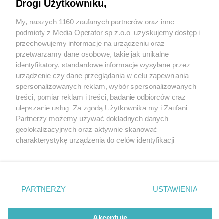
Drogi Użytkowniku,
My, naszych 1160 zaufanych partnerów oraz inne
Wydawca mediów
lokalnych
podmioty z Media Operator sp z.o.o. uzyskujemy dostęp i
przechowujemy informacje na urządzeniu oraz
przetwarzamy dane osobowe, takie jak unikalne
6 / 10
identyfikatory, standardowe informacje wysyłane przez
Muzeum Hutnictwa w
urządzenie czy dane przeglądania w celu zapewniania
spersonalizowanych reklam, wybór spersonalizowanych
Chorzowie projekt Mów mi
Nie zapomnij
treści, pomiar reklam i treści, badanie odbiorców oraz
zapoznać się z:
polityką prywatności
regulamin korzystania z portali
ulepszanie usług. Za zgodą Użytkownika my i Zaufani
Twoje
miasto
Skontakuj się
z nami
huto
Partnerzy możemy używać dokładnych danych
Piekary Śląskie
Kontakt
geolokalizacyjnych oraz aktywnie skanować
Chorzów
Wydawca
charakterystykę urządzenia do celów identyfikacji.
Tarnowskie Góry
Redakcja
Ruda Śląska
Newsletter
Ponieważ cenimy Twoją prywatność, prosimy o zgodę na
Świętochłowice
Reklama
korzystanie z tych technologii poprzez kliknięcie
Tychy
„Akceptuję”. Zgoda jest dobrowolna i zawsze możesz ją
Bytom
Katowice
zmienić/wycofać klikając przycisk ustawień prywatności
REKLAMA
PARTNERZY
USTAWIENIA
Gliwice
znajdujący się w lewym dolnym rogu strony
. Niektóre
Zabrze
Zagłębie
rodzaje przetwarzania danych nie wymagają zgody
użytkownika, ale masz prawo sprzeciwić się takiemu
Akceptuję