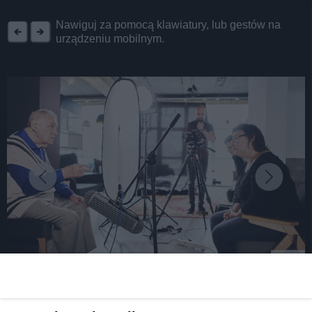
REKLAMA
Nawiguj za pomocą klawiatury, lub gestów na
urządzeniu mobilnym.
fot:
Chorzowskie muzea nagrodzone!