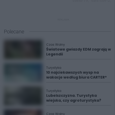
covid-19,
sars-cov-2,
REKLAMA
Polecane
Czas Wolny
Światowe gwiazdy EDM zagrają w
Legendii
Turystyka
10 najciekawszych wysp na
wakacje według biura CARTER®
Turystyka
Lubelszczyzna. Turystyka
wiejska, czy agroturystyka?
Czas Wolny