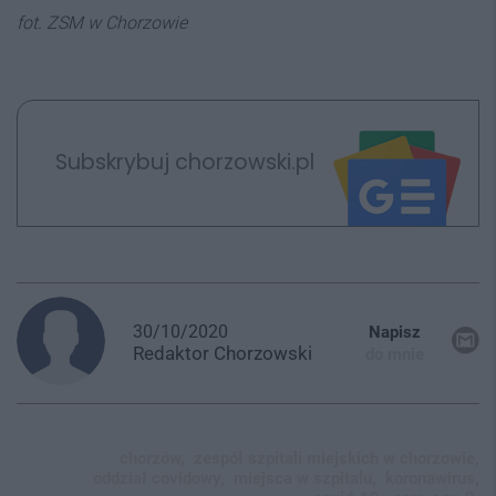
fot. ZSM w Chorzowie
Subskrybuj chorzowski.pl
30/10/2020
Napisz
Redaktor
Chorzowski
do mnie
chorzów,
zespół szpitali miejskich w chorzowie,
oddział covidowy,
miejsca w szpitalu,
koronawirus,