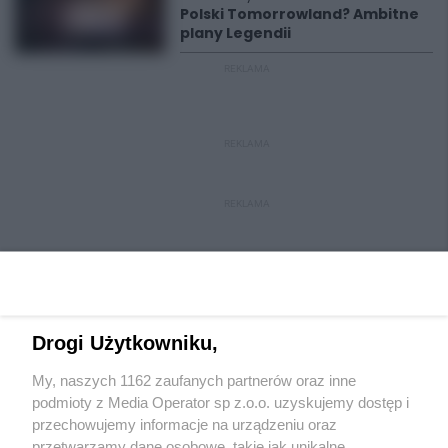
Polski Tomorrowland? Ambitne
plany Legendii
REKLAMA
REKLAMA
REKLAMA
Drogi Użytkowniku,
My, naszych 1162 zaufanych partnerów oraz inne
Wydawca mediów
lokalnych
podmioty z Media Operator sp z.o.o. uzyskujemy dostęp i
przechowujemy informacje na urządzeniu oraz
przetwarzamy dane osobowe, takie jak unikalne