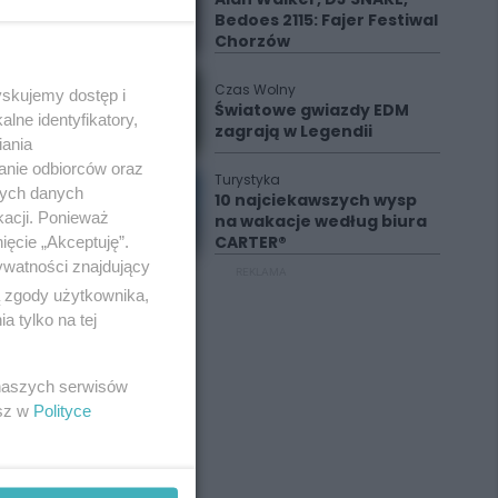
Bedoes 2115: Fajer Festiwal
Chorzów
Czas Wolny
yskujemy dostęp i
Światowe gwiazdy EDM
lne identyfikatory,
zagrają w Legendii
iania
anie odbiorców oraz
Turystyka
nych danych
10 najciekawszych wysp
kacji. Ponieważ
na wakacje według biura
CARTER®
ięcie „Akceptuję”.
ywatności znajdujący
REKLAMA
ą zgody użytkownika,
 tylko na tej
 naszych serwisów
esz w
Polityce