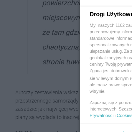
powierzchni miasta objęty l
Drogi Użytkow
miejscowymi) planami zagos
My, naszych 1162 zau
że tam gdzie planów nie ma,
przechowujemy informa
standardowe informac
spersonalizowanych re
chaotyczna, mniej spójna z
ulepszanie usług. Za
geolokalizacyjnych or
stronie tuwartomieszkac.pl.
cenimy Twoją prywatno
Zgoda jest dobrowoln
się w lewym dolnym r
ale masz prawo sprzec
witrynie.
Autorzy zestawienia wskazują m.in., że tam gdz
przestrzennego samorządy mają mniej narzędzi, by 
Zapoznaj się z poniż
zasadzie: jak najwięcej wycisnąć z działki. Z kolei
internetowych. Szcze
Prywatności
i
Cookie
plany są wygląda to inaczej. Plan bowiem dokładni