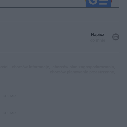
Napisz
do mnie
ości,
chorzów informacje,
chorzów plan zagospodarowania,
chorzów planowanie przestrzenne,
REKLAMA
REKLAMA