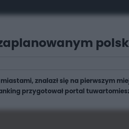
j zaplanowanym pols
miastami, znalazł się na pierwszym miej
nking przygotował portal tuwartomieszka