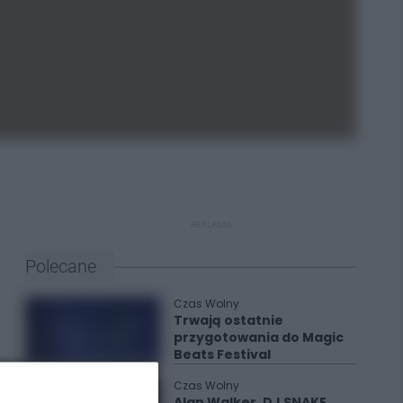
REKLAMA
Polecane
Czas Wolny
Trwają ostatnie
przygotowania do Magic
Beats Festival
Czas Wolny
Alan Walker, DJ SNAKE,