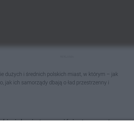
REKLAMA
 dużych i średnich polskich miast, w którym – jak
o, jak ich samorządy dbają o ład przestrzenny i
akimi da się to ocenić, jest procent