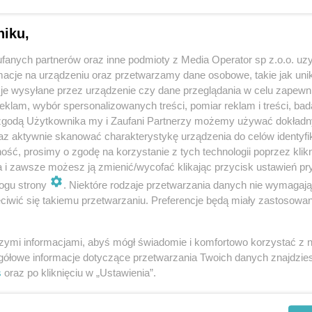
okalnymi (a mówiąc fachowo:
niku,
podarowania przestrzennego. Dlatego,
fanych partnerów oraz inne podmioty z Media Operator sp z.o.o. uz
 nowa zabudowa jest brzydsza, bardziej
cje na urządzeniu oraz przetwarzamy dane osobowe, takie jak unika
je wysyłane przez urządzenie czy dane przeglądania w celu zapewn
klam, wybór spersonalizowanych treści, pomiar reklam i treści, bad
 sąsiednimi budynkami –
czytamy na
 zgodą Użytkownika my i Zaufani Partnerzy możemy używać dokład
az aktywnie skanować charakterystykę urządzenia do celów identyfi
ść, prosimy o zgodę na korzystanie z tych technologii poprzez klikn
a i zawsze możesz ją zmienić/wycofać klikając przycisk ustawień pr
ogu strony
. Niektóre rodzaje przetwarzania danych nie wymagaj
iwić się takiemu przetwarzaniu. Preferencje będą miały zastosowania
ie nie ma miejscowych planów zagospodarowania
nie ulec presji tych deweloperów, którzy budują na
szymi informacjami, abyś mógł świadomie i komfortowo korzystać z
 – jak dodaję autorzy zestawienia - tam gdzie takie
gółowe informacje dotyczące przetwarzania Twoich danych znajdzi
s
oraz po kliknięciu w „Ustawienia”.
e określa, co i jak można zbudować.