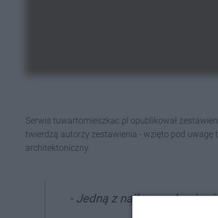
Serwis tuwartomieszkac.pl opublikował zestawienie
twierdzą autorzy zestawienia - wzięto pod uwagę t
architektoniczny.
- Jedną z najlepszych miar, j