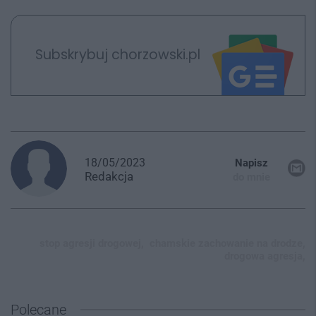
Subskrybuj chorzowski.pl
18/05/2023
Napisz
Redakcja
do mnie
stop agresji drogowej,
chamskie zachowanie na drodze,
drogowa agresja,
Polecane