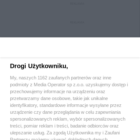
REKLAMA
REKLAMA
Drogi Użytkowniku,
My, naszych 1162 zaufanych partnerów oraz inne
Wydawca mediów
lokalnych
podmioty z Media Operator sp z.o.o. uzyskujemy dostęp i
przechowujemy informacje na urządzeniu oraz
przetwarzamy dane osobowe, takie jak unikalne
identyfikatory, standardowe informacje wysyłane przez
urządzenie czy dane przeglądania w celu zapewniania
spersonalizowanych reklam, wybór spersonalizowanych
Nie zapomnij
treści, pomiar reklam i treści, badanie odbiorców oraz
zapoznać się z:
polityką prywatności
regulamin korzystania z portali
ulepszanie usług. Za zgodą Użytkownika my i Zaufani
Twoje
miasto
Skontakuj się
z nami
Partnerzy możemy używać dokładnych danych