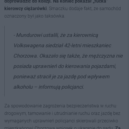
doprowadzić do kolizji. Na koniec pokazał „fucka”
kierowcy ciężarówki
. Smaczku dodaje fakt, że samochód
oznaczony był jako taksówka.
- Mundurowi ustalili, że za kierownicą
Volkswagena siedział 42-letni mieszkaniec
Chorzowa. Okazało się także, że mężczyzna nie
posiada uprawnień do kierowania pojazdami,
ponieważ stracił je za jazdę pod wpływem
alkoholu – informują policjanci.
Za spowodowanie zagrożenia bezpieczeństwa w ruchu
drogowym, tamowanie i utrudnianie ruchu oraz jazdę bez
wymaganych uprawnień policjanci skierowali przeciwko
mieszkańcowi Chorzowa wniosek o ukaranie do sądu.
Za