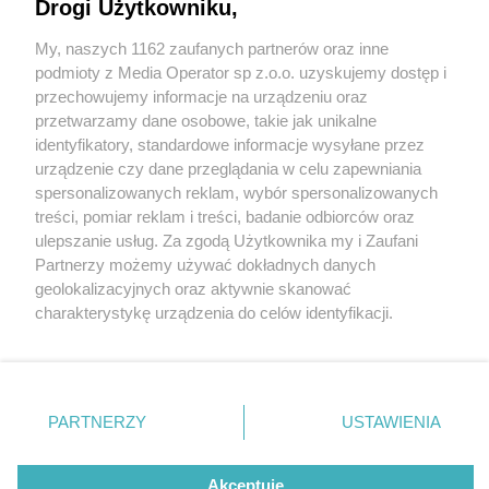
Drogi Użytkowniku,
My, naszych 1162 zaufanych partnerów oraz inne
Wydawca mediów
lokalnych
podmioty z Media Operator sp z.o.o. uzyskujemy dostęp i
przechowujemy informacje na urządzeniu oraz
przetwarzamy dane osobowe, takie jak unikalne
identyfikatory, standardowe informacje wysyłane przez
urządzenie czy dane przeglądania w celu zapewniania
1 / 0
spersonalizowanych reklam, wybór spersonalizowanych
Nie zapomnij
treści, pomiar reklam i treści, badanie odbiorców oraz
zapoznać się z:
polityką prywatności
regulamin korzystania z portali
ulepszanie usług. Za zgodą Użytkownika my i Zaufani
Twoje
miasto
Skontakuj się
z nami
Partnerzy możemy używać dokładnych danych
Piekary Śląskie
Kontakt
geolokalizacyjnych oraz aktywnie skanować
Chorzów
Wydawca
charakterystykę urządzenia do celów identyfikacji.
Tarnowskie Góry
Redakcja
Ruda Śląska
Newsletter
Ponieważ cenimy Twoją prywatność, prosimy o zgodę na
Świętochłowice
Reklama
korzystanie z tych technologii poprzez kliknięcie
Tychy
„Akceptuję”. Zgoda jest dobrowolna i zawsze możesz ją
Bytom
Katowice
zmienić/wycofać klikając przycisk ustawień prywatności
REKLAMA
PARTNERZY
USTAWIENIA
Gliwice
znajdujący się w lewym dolnym rogu strony
. Niektóre
Zabrze
Zagłębie
rodzaje przetwarzania danych nie wymagają zgody
użytkownika, ale masz prawo sprzeciwić się takiemu
Akceptuję