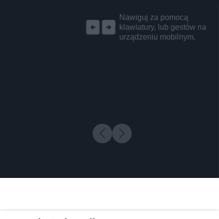
REKLAMA
Nawiguj za pomocą
klawiatury, lub gestów na
urządzeniu mobilnym.