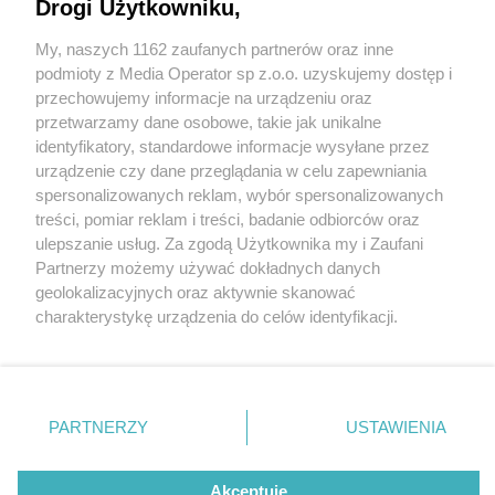
Drogi Użytkowniku,
My, naszych 1162 zaufanych partnerów oraz inne
Wydawca mediów
lokalnych
podmioty z Media Operator sp z.o.o. uzyskujemy dostęp i
przechowujemy informacje na urządzeniu oraz
przetwarzamy dane osobowe, takie jak unikalne
identyfikatory, standardowe informacje wysyłane przez
urządzenie czy dane przeglądania w celu zapewniania
2 / 0
spersonalizowanych reklam, wybór spersonalizowanych
Nie zapomnij
treści, pomiar reklam i treści, badanie odbiorców oraz
zapoznać się z:
polityką prywatności
regulamin korzystania z portali
ulepszanie usług. Za zgodą Użytkownika my i Zaufani
Twoje
miasto
Skontakuj się
z nami
Partnerzy możemy używać dokładnych danych
Piekary Śląskie
Kontakt
geolokalizacyjnych oraz aktywnie skanować
Chorzów
Wydawca
charakterystykę urządzenia do celów identyfikacji.
Tarnowskie Góry
Redakcja
Ruda Śląska
Newsletter
Ponieważ cenimy Twoją prywatność, prosimy o zgodę na
Świętochłowice
Reklama
korzystanie z tych technologii poprzez kliknięcie
Tychy
„Akceptuję”. Zgoda jest dobrowolna i zawsze możesz ją
Bytom
Katowice
zmienić/wycofać klikając przycisk ustawień prywatności
REKLAMA
PARTNERZY
USTAWIENIA
Gliwice
znajdujący się w lewym dolnym rogu strony
. Niektóre
Zabrze
Zagłębie
rodzaje przetwarzania danych nie wymagają zgody
użytkownika, ale masz prawo sprzeciwić się takiemu
Akceptuję