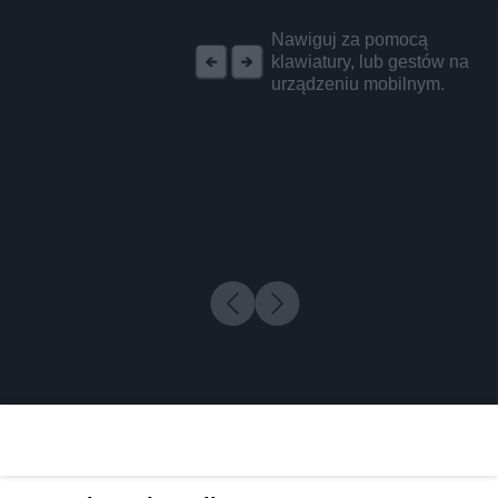
REKLAMA
Nawiguj za pomocą
klawiatury, lub gestów na
urządzeniu mobilnym.