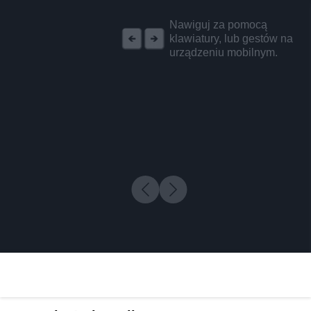
REKLAMA
Nawiguj za pomocą
klawiatury, lub gestów na
urządzeniu mobilnym.