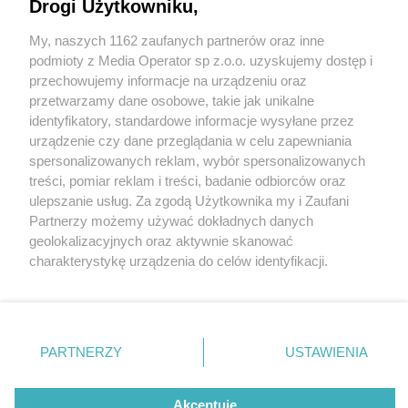
Drogi Użytkowniku,
My, naszych 1162 zaufanych partnerów oraz inne
Wydawca mediów
lokalnych
podmioty z Media Operator sp z.o.o. uzyskujemy dostęp i
przechowujemy informacje na urządzeniu oraz
przetwarzamy dane osobowe, takie jak unikalne
identyfikatory, standardowe informacje wysyłane przez
urządzenie czy dane przeglądania w celu zapewniania
3 / 0
spersonalizowanych reklam, wybór spersonalizowanych
Nie zapomnij
treści, pomiar reklam i treści, badanie odbiorców oraz
zapoznać się z:
polityką prywatności
regulamin korzystania z portali
ulepszanie usług. Za zgodą Użytkownika my i Zaufani
Twoje
miasto
Skontakuj się
z nami
Partnerzy możemy używać dokładnych danych
Piekary Śląskie
Kontakt
geolokalizacyjnych oraz aktywnie skanować
Chorzów
Wydawca
charakterystykę urządzenia do celów identyfikacji.
Tarnowskie Góry
Redakcja
Ruda Śląska
Newsletter
Ponieważ cenimy Twoją prywatność, prosimy o zgodę na
Świętochłowice
Reklama
korzystanie z tych technologii poprzez kliknięcie
Tychy
„Akceptuję”. Zgoda jest dobrowolna i zawsze możesz ją
Bytom
Katowice
zmienić/wycofać klikając przycisk ustawień prywatności
REKLAMA
PARTNERZY
USTAWIENIA
Gliwice
znajdujący się w lewym dolnym rogu strony
. Niektóre
Zabrze
Zagłębie
rodzaje przetwarzania danych nie wymagają zgody
użytkownika, ale masz prawo sprzeciwić się takiemu
Akceptuję