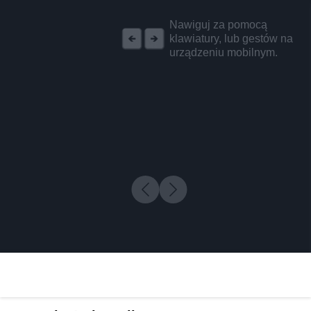
REKLAMA
Nawiguj za pomocą
klawiatury, lub gestów na
urządzeniu mobilnym.