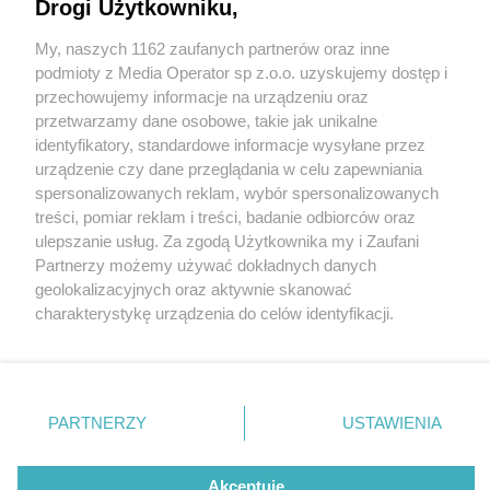
Drogi Użytkowniku,
My, naszych 1162 zaufanych partnerów oraz inne
Wydawca mediów
lokalnych
podmioty z Media Operator sp z.o.o. uzyskujemy dostęp i
przechowujemy informacje na urządzeniu oraz
przetwarzamy dane osobowe, takie jak unikalne
identyfikatory, standardowe informacje wysyłane przez
urządzenie czy dane przeglądania w celu zapewniania
5 / 0
spersonalizowanych reklam, wybór spersonalizowanych
Nie zapomnij
treści, pomiar reklam i treści, badanie odbiorców oraz
zapoznać się z:
polityką prywatności
regulamin korzystania z portali
ulepszanie usług. Za zgodą Użytkownika my i Zaufani
Twoje
miasto
Skontakuj się
z nami
Partnerzy możemy używać dokładnych danych
Piekary Śląskie
Kontakt
geolokalizacyjnych oraz aktywnie skanować
Chorzów
Wydawca
charakterystykę urządzenia do celów identyfikacji.
Tarnowskie Góry
Redakcja
Ruda Śląska
Newsletter
Ponieważ cenimy Twoją prywatność, prosimy o zgodę na
Świętochłowice
Reklama
korzystanie z tych technologii poprzez kliknięcie
Tychy
„Akceptuję”. Zgoda jest dobrowolna i zawsze możesz ją
Bytom
Katowice
zmienić/wycofać klikając przycisk ustawień prywatności
REKLAMA
PARTNERZY
USTAWIENIA
Gliwice
znajdujący się w lewym dolnym rogu strony
. Niektóre
Zabrze
Zagłębie
rodzaje przetwarzania danych nie wymagają zgody
użytkownika, ale masz prawo sprzeciwić się takiemu
Akceptuję