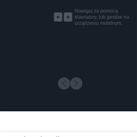
REKLAMA
Nawiguj za pomocą
klawiatury, lub gestów na
urządzeniu mobilnym.