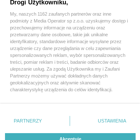
Drogi Użytkowniku,
My, naszych 1162 zaufanych partnerów oraz inne
Wydawca mediów
lokalnych
podmioty z Media Operator sp z.o.o. uzyskujemy dostęp i
przechowujemy informacje na urządzeniu oraz
przetwarzamy dane osobowe, takie jak unikalne
identyfikatory, standardowe informacje wysyłane przez
urządzenie czy dane przeglądania w celu zapewniania
3 / 0
spersonalizowanych reklam, wybór spersonalizowanych
Nie zapomnij
treści, pomiar reklam i treści, badanie odbiorców oraz
zapoznać się z:
polityką prywatności
regulamin korzystania z portali
ulepszanie usług. Za zgodą Użytkownika my i Zaufani
Twoje
miasto
Skontakuj się
z nami
Partnerzy możemy używać dokładnych danych
Piekary Śląskie
Kontakt
geolokalizacyjnych oraz aktywnie skanować
Chorzów
Wydawca
charakterystykę urządzenia do celów identyfikacji.
Tarnowskie Góry
Redakcja
Ruda Śląska
Newsletter
Ponieważ cenimy Twoją prywatność, prosimy o zgodę na
Świętochłowice
Reklama
korzystanie z tych technologii poprzez kliknięcie
Tychy
„Akceptuję”. Zgoda jest dobrowolna i zawsze możesz ją
Bytom
Katowice
zmienić/wycofać klikając przycisk ustawień prywatności
REKLAMA
PARTNERZY
USTAWIENIA
Gliwice
znajdujący się w lewym dolnym rogu strony
. Niektóre
Zabrze
Zagłębie
rodzaje przetwarzania danych nie wymagają zgody
użytkownika, ale masz prawo sprzeciwić się takiemu
Akceptuję