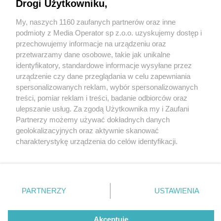
Drogi Użytkowniku,
My, naszych 1160 zaufanych partnerów oraz inne
Wydawca mediów
lokalnych
podmioty z Media Operator sp z.o.o. uzyskujemy dostęp i
przechowujemy informacje na urządzeniu oraz
przetwarzamy dane osobowe, takie jak unikalne
identyfikatory, standardowe informacje wysyłane przez
urządzenie czy dane przeglądania w celu zapewniania
3 / 0
spersonalizowanych reklam, wybór spersonalizowanych
Nie zapomnij
treści, pomiar reklam i treści, badanie odbiorców oraz
zapoznać się z:
polityką prywatności
regulamin korzystania z portali
ulepszanie usług. Za zgodą Użytkownika my i Zaufani
Twoje
miasto
Skontakuj się
z nami
Partnerzy możemy używać dokładnych danych
Piekary Śląskie
Kontakt
geolokalizacyjnych oraz aktywnie skanować
Chorzów
Wydawca
charakterystykę urządzenia do celów identyfikacji.
Tarnowskie Góry
Redakcja
Ruda Śląska
Newsletter
Ponieważ cenimy Twoją prywatność, prosimy o zgodę na
Świętochłowice
Reklama
korzystanie z tych technologii poprzez kliknięcie
Tychy
„Akceptuję”. Zgoda jest dobrowolna i zawsze możesz ją
Bytom
Katowice
zmienić/wycofać klikając przycisk ustawień prywatności
REKLAMA
PARTNERZY
USTAWIENIA
Gliwice
znajdujący się w lewym dolnym rogu strony
. Niektóre
Zabrze
Zagłębie
rodzaje przetwarzania danych nie wymagają zgody
użytkownika, ale masz prawo sprzeciwić się takiemu
Akceptuję