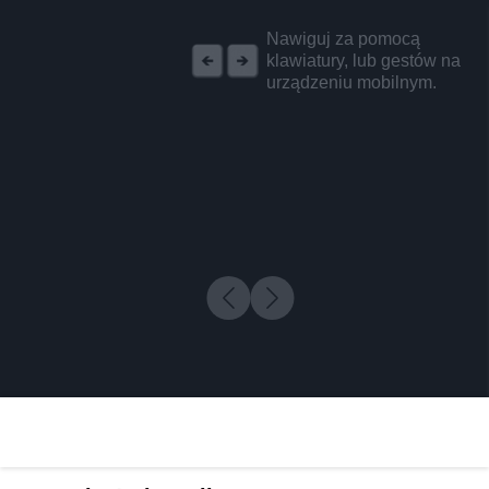
REKLAMA
Nawiguj za pomocą
klawiatury, lub gestów na
urządzeniu mobilnym.