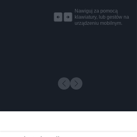
REKLAMA
Nawiguj za pomocą
klawiatury, lub gestów na
urządzeniu mobilnym.