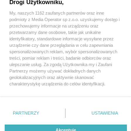
Drogi Użytkowniku,
My, naszych 1162 zaufanych partnerów oraz inne
Wydawca mediów
lokalnych
podmioty z Media Operator sp z.o.o. uzyskujemy dostęp i
przechowujemy informacje na urządzeniu oraz
przetwarzamy dane osobowe, takie jak unikalne
identyfikatory, standardowe informacje wysyłane przez
urządzenie czy dane przeglądania w celu zapewniania
2 / 0
spersonalizowanych reklam, wybór spersonalizowanych
Nie zapomnij
treści, pomiar reklam i treści, badanie odbiorców oraz
zapoznać się z:
polityką prywatności
regulamin korzystania z portali
ulepszanie usług. Za zgodą Użytkownika my i Zaufani
Twoje
miasto
Skontakuj się
z nami
Partnerzy możemy używać dokładnych danych
Piekary Śląskie
Kontakt
geolokalizacyjnych oraz aktywnie skanować
Chorzów
Wydawca
charakterystykę urządzenia do celów identyfikacji.
Tarnowskie Góry
Redakcja
Ruda Śląska
Newsletter
Ponieważ cenimy Twoją prywatność, prosimy o zgodę na
Świętochłowice
Reklama
korzystanie z tych technologii poprzez kliknięcie
Tychy
„Akceptuję”. Zgoda jest dobrowolna i zawsze możesz ją
Bytom
Katowice
zmienić/wycofać klikając przycisk ustawień prywatności
REKLAMA
PARTNERZY
USTAWIENIA
Gliwice
znajdujący się w lewym dolnym rogu strony
. Niektóre
Zabrze
Zagłębie
rodzaje przetwarzania danych nie wymagają zgody
użytkownika, ale masz prawo sprzeciwić się takiemu
Akceptuję