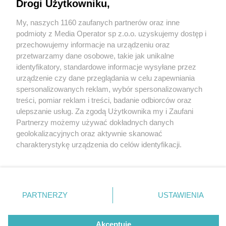
Drogi Użytkowniku,
My, naszych 1160 zaufanych partnerów oraz inne
Wydawca mediów
lokalnych
podmioty z Media Operator sp z.o.o. uzyskujemy dostęp i
przechowujemy informacje na urządzeniu oraz
przetwarzamy dane osobowe, takie jak unikalne
identyfikatory, standardowe informacje wysyłane przez
urządzenie czy dane przeglądania w celu zapewniania
1 / 0
spersonalizowanych reklam, wybór spersonalizowanych
Nie zapomnij
treści, pomiar reklam i treści, badanie odbiorców oraz
zapoznać się z:
polityką prywatności
regulamin korzystania z portali
ulepszanie usług. Za zgodą Użytkownika my i Zaufani
Twoje
miasto
Skontakuj się
z nami
Partnerzy możemy używać dokładnych danych
Piekary Śląskie
Kontakt
geolokalizacyjnych oraz aktywnie skanować
Chorzów
Wydawca
charakterystykę urządzenia do celów identyfikacji.
Tarnowskie Góry
Redakcja
Ruda Śląska
Newsletter
Ponieważ cenimy Twoją prywatność, prosimy o zgodę na
Świętochłowice
Reklama
korzystanie z tych technologii poprzez kliknięcie
Tychy
„Akceptuję”. Zgoda jest dobrowolna i zawsze możesz ją
Bytom
Katowice
zmienić/wycofać klikając przycisk ustawień prywatności
REKLAMA
PARTNERZY
USTAWIENIA
Gliwice
znajdujący się w lewym dolnym rogu strony
. Niektóre
Zabrze
Zagłębie
rodzaje przetwarzania danych nie wymagają zgody
użytkownika, ale masz prawo sprzeciwić się takiemu
Akceptuję