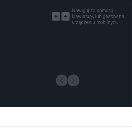
REKLAMA
Nawiguj za pomocą
klawiatury, lub gestów na
urządzeniu mobilnym.