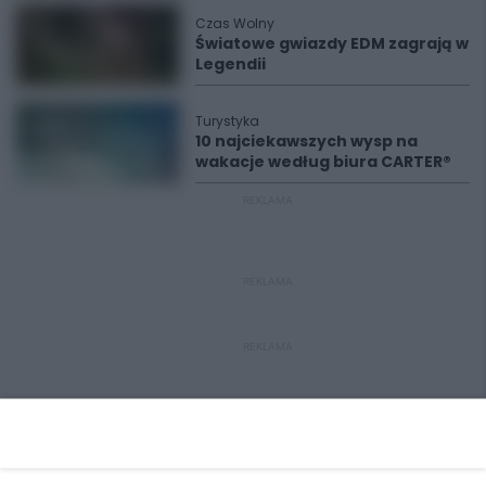
Czas Wolny
Światowe gwiazdy EDM zagrają w
Legendii
Turystyka
10 najciekawszych wysp na
wakacje według biura CARTER®
REKLAMA
REKLAMA
REKLAMA