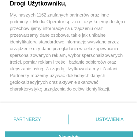
Drogi Użytkowniku,
My, naszych 1162 zaufanych partnerów oraz inne
Wydawca mediów
lokalnych
podmioty z Media Operator sp z.o.o. uzyskujemy dostęp i
przechowujemy informacje na urządzeniu oraz
przetwarzamy dane osobowe, takie jak unikalne
identyfikatory, standardowe informacje wysyłane przez
urządzenie czy dane przeglądania w celu zapewniania
spersonalizowanych reklam, wybór spersonalizowanych
Nie zapomnij
treści, pomiar reklam i treści, badanie odbiorców oraz
zapoznać się z:
polityką prywatności
regulamin korzystania z portali
ulepszanie usług. Za zgodą Użytkownika my i Zaufani
Twoje
miasto
Skontakuj się
z nami
Partnerzy możemy używać dokładnych danych
Piekary Śląskie
Kontakt
geolokalizacyjnych oraz aktywnie skanować
Chorzów
Wydawca
charakterystykę urządzenia do celów identyfikacji.
Tarnowskie Góry
Redakcja
Ruda Śląska
Newsletter
Ponieważ cenimy Twoją prywatność, prosimy o zgodę na
Świętochłowice
Reklama
korzystanie z tych technologii poprzez kliknięcie
Tychy
„Akceptuję”. Zgoda jest dobrowolna i zawsze możesz ją
Bytom
Katowice
zmienić/wycofać klikając przycisk ustawień prywatności
PARTNERZY
USTAWIENIA
Gliwice
znajdujący się w lewym dolnym rogu strony
. Niektóre
Zabrze
Zagłębie
rodzaje przetwarzania danych nie wymagają zgody
Akceptuję
użytkownika, ale masz prawo sprzeciwić się takiemu