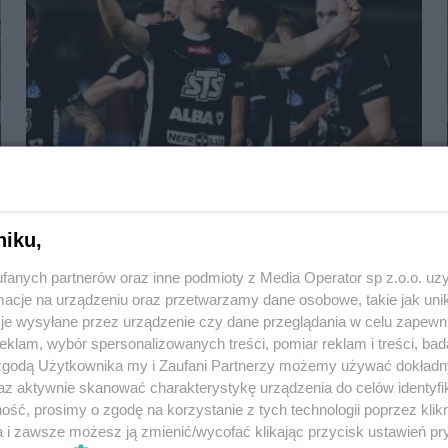
Ruch przyjechał do Rzeszowa i bezczelnie
niku,
zgarnął 3 punkty
fanych partnerów oraz inne podmioty z Media Operator sp z.o.o. uz
cje na urządzeniu oraz przetwarzamy dane osobowe, takie jak unika
je wysyłane przez urządzenie czy dane przeglądania w celu zapewn
klam, wybór spersonalizowanych treści, pomiar reklam i treści, bad
 zgodą Użytkownika my i Zaufani Partnerzy możemy używać dokład
az aktywnie skanować charakterystykę urządzenia do celów identyfi
ść, prosimy o zgodę na korzystanie z tych technologii poprzez klikn
a i zawsze możesz ją zmienić/wycofać klikając przycisk ustawień pr