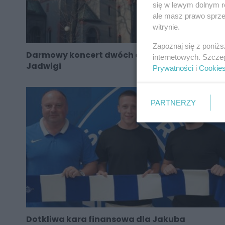
się w lewym dolnym r
ale masz prawo sprzec
witrynie.
Zapoznaj się z poniż
Darmowy koncert dwóch chórów w parafii św.
internetowych. Szcze
Jadwigi
Prywatności
i
Cookie
PARTNERZY
Dotkliwa kara finansowa dla Jakuba