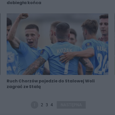
dobiegła końca
Ruch Chorzów pojedzie do Stalowej Woli
zagrać ze Stalą
1
2
3
4
NASTĘPNA