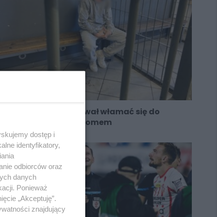
Chorzowianin próbował włamać się do
garażu kradzionym łomem
yskujemy dostęp i
lne identyfikatory,
iania
anie odbiorców oraz
nych danych
kacji. Ponieważ
ięcie „Akceptuję”.
ywatności znajdujący