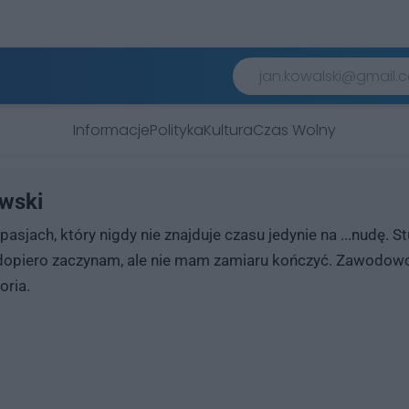
Informacje
Polityka
Kultura
Czas Wolny
wski
pasjach, który nigdy nie znajduje czasu jedynie na ...nudę. 
piero zaczynam, ale nie mam zamiaru kończyć. Zawodowo -
oria.