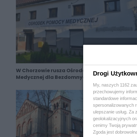
W Chorzowie rusza Ośrodek Pomocy
Drogi Użytkow
Medycznej dla Bezdomnych
My, naszych 1162 zau
przechowujemy informa
standardowe informac
spersonalizowanych re
ulepszanie usług. Za
geolokalizacyjnych or
cenimy Twoją prywatno
Zgoda jest dobrowoln