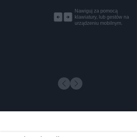
REKLAMA
Nawiguj za pomocą
klawiatury, lub gestów na
urządzeniu mobilnym.