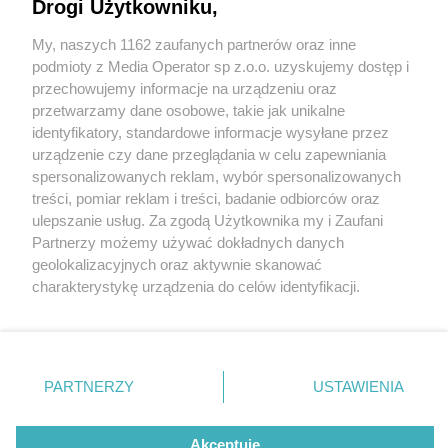
Drogi Użytkowniku,
My, naszych 1162 zaufanych partnerów oraz inne
Wydawca mediów
lokalnych
podmioty z Media Operator sp z.o.o. uzyskujemy dostęp i
przechowujemy informacje na urządzeniu oraz
przetwarzamy dane osobowe, takie jak unikalne
identyfikatory, standardowe informacje wysyłane przez
urządzenie czy dane przeglądania w celu zapewniania
8 / 0
spersonalizowanych reklam, wybór spersonalizowanych
Nie zapomnij
treści, pomiar reklam i treści, badanie odbiorców oraz
zapoznać się z:
polityką prywatności
regulamin korzystania z portali
ulepszanie usług. Za zgodą Użytkownika my i Zaufani
Twoje
miasto
Skontakuj się
z nami
Partnerzy możemy używać dokładnych danych
Piekary Śląskie
Kontakt
geolokalizacyjnych oraz aktywnie skanować
Chorzów
Wydawca
charakterystykę urządzenia do celów identyfikacji.
Tarnowskie Góry
Redakcja
Ruda Śląska
Newsletter
Ponieważ cenimy Twoją prywatność, prosimy o zgodę na
Świętochłowice
Reklama
korzystanie z tych technologii poprzez kliknięcie
Tychy
„Akceptuję”. Zgoda jest dobrowolna i zawsze możesz ją
Bytom
Katowice
zmienić/wycofać klikając przycisk ustawień prywatności
REKLAMA
PARTNERZY
USTAWIENIA
Gliwice
znajdujący się w lewym dolnym rogu strony
. Niektóre
Zabrze
Zagłębie
rodzaje przetwarzania danych nie wymagają zgody
użytkownika, ale masz prawo sprzeciwić się takiemu
Akceptuję