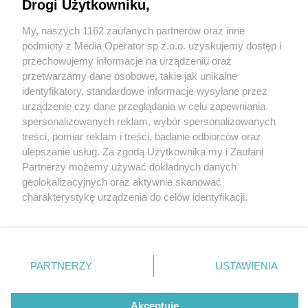
Drogi Użytkowniku,
My, naszych 1162 zaufanych partnerów oraz inne
Wydawca mediów
lokalnych
podmioty z Media Operator sp z.o.o. uzyskujemy dostęp i
przechowujemy informacje na urządzeniu oraz
przetwarzamy dane osobowe, takie jak unikalne
identyfikatory, standardowe informacje wysyłane przez
urządzenie czy dane przeglądania w celu zapewniania
22 / 0
spersonalizowanych reklam, wybór spersonalizowanych
Nie zapomnij
treści, pomiar reklam i treści, badanie odbiorców oraz
zapoznać się z:
polityką prywatności
regulamin korzystania z portali
ulepszanie usług. Za zgodą Użytkownika my i Zaufani
Twoje
miasto
Skontakuj się
z nami
Partnerzy możemy używać dokładnych danych
Piekary Śląskie
Kontakt
geolokalizacyjnych oraz aktywnie skanować
Chorzów
Wydawca
charakterystykę urządzenia do celów identyfikacji.
Tarnowskie Góry
Redakcja
Ruda Śląska
Newsletter
Ponieważ cenimy Twoją prywatność, prosimy o zgodę na
Świętochłowice
Reklama
korzystanie z tych technologii poprzez kliknięcie
Tychy
„Akceptuję”. Zgoda jest dobrowolna i zawsze możesz ją
Bytom
Katowice
zmienić/wycofać klikając przycisk ustawień prywatności
REKLAMA
PARTNERZY
USTAWIENIA
Gliwice
znajdujący się w lewym dolnym rogu strony
. Niektóre
Zabrze
Zagłębie
rodzaje przetwarzania danych nie wymagają zgody
użytkownika, ale masz prawo sprzeciwić się takiemu
Akceptuję