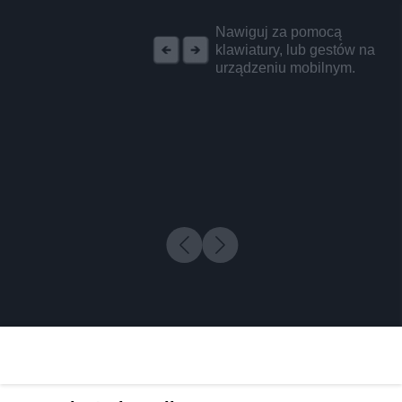
REKLAMA
Nawiguj za pomocą
klawiatury, lub gestów na
urządzeniu mobilnym.