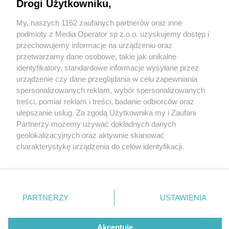
Drogi Użytkowniku,
My, naszych 1162 zaufanych partnerów oraz inne
Wydawca mediów
lokalnych
podmioty z Media Operator sp z.o.o. uzyskujemy dostęp i
przechowujemy informacje na urządzeniu oraz
przetwarzamy dane osobowe, takie jak unikalne
identyfikatory, standardowe informacje wysyłane przez
urządzenie czy dane przeglądania w celu zapewniania
2 / 0
spersonalizowanych reklam, wybór spersonalizowanych
Nie zapomnij
treści, pomiar reklam i treści, badanie odbiorców oraz
zapoznać się z:
polityką prywatności
regulamin korzystania z portali
ulepszanie usług. Za zgodą Użytkownika my i Zaufani
Twoje
miasto
Skontakuj się
z nami
Partnerzy możemy używać dokładnych danych
Piekary Śląskie
Kontakt
geolokalizacyjnych oraz aktywnie skanować
Chorzów
Wydawca
charakterystykę urządzenia do celów identyfikacji.
Tarnowskie Góry
Redakcja
Ruda Śląska
Newsletter
Ponieważ cenimy Twoją prywatność, prosimy o zgodę na
Świętochłowice
Reklama
korzystanie z tych technologii poprzez kliknięcie
Tychy
„Akceptuję”. Zgoda jest dobrowolna i zawsze możesz ją
Bytom
Katowice
zmienić/wycofać klikając przycisk ustawień prywatności
REKLAMA
PARTNERZY
USTAWIENIA
Gliwice
znajdujący się w lewym dolnym rogu strony
. Niektóre
Zabrze
Zagłębie
rodzaje przetwarzania danych nie wymagają zgody
użytkownika, ale masz prawo sprzeciwić się takiemu
Akceptuję