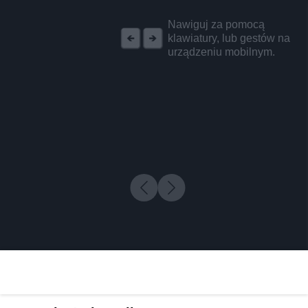
REKLAMA
Nawiguj za pomocą
klawiatury, lub gestów na
urządzeniu mobilnym.