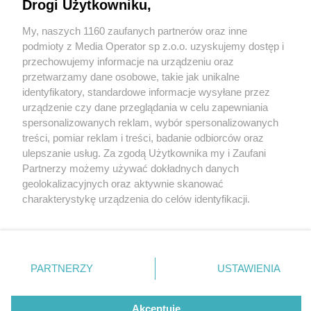
Drogi Użytkowniku,
My, naszych 1160 zaufanych partnerów oraz inne
Wydawca mediów
lokalnych
podmioty z Media Operator sp z.o.o. uzyskujemy dostęp i
przechowujemy informacje na urządzeniu oraz
przetwarzamy dane osobowe, takie jak unikalne
identyfikatory, standardowe informacje wysyłane przez
urządzenie czy dane przeglądania w celu zapewniania
3 / 0
spersonalizowanych reklam, wybór spersonalizowanych
Nie zapomnij
treści, pomiar reklam i treści, badanie odbiorców oraz
zapoznać się z:
polityką prywatności
regulamin korzystania z portali
ulepszanie usług. Za zgodą Użytkownika my i Zaufani
Twoje
miasto
Skontakuj się
z nami
Partnerzy możemy używać dokładnych danych
Piekary Śląskie
Kontakt
geolokalizacyjnych oraz aktywnie skanować
Chorzów
Wydawca
charakterystykę urządzenia do celów identyfikacji.
Tarnowskie Góry
Redakcja
Ruda Śląska
Newsletter
Ponieważ cenimy Twoją prywatność, prosimy o zgodę na
Świętochłowice
Reklama
korzystanie z tych technologii poprzez kliknięcie
Tychy
„Akceptuję”. Zgoda jest dobrowolna i zawsze możesz ją
Bytom
Katowice
zmienić/wycofać klikając przycisk ustawień prywatności
REKLAMA
PARTNERZY
USTAWIENIA
Gliwice
znajdujący się w lewym dolnym rogu strony
. Niektóre
Zabrze
Zagłębie
rodzaje przetwarzania danych nie wymagają zgody
użytkownika, ale masz prawo sprzeciwić się takiemu
Akceptuję