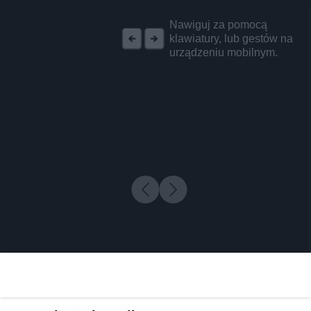
REKLAMA
Nawiguj za pomocą
klawiatury, lub gestów na
urządzeniu mobilnym.