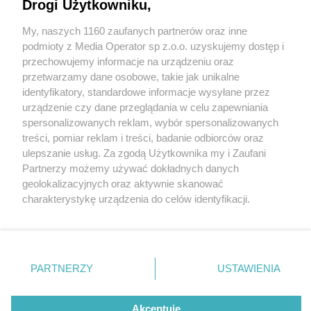
Drogi Użytkowniku,
My, naszych 1160 zaufanych partnerów oraz inne
Wydawca mediów
lokalnych
podmioty z Media Operator sp z.o.o. uzyskujemy dostęp i
przechowujemy informacje na urządzeniu oraz
przetwarzamy dane osobowe, takie jak unikalne
identyfikatory, standardowe informacje wysyłane przez
urządzenie czy dane przeglądania w celu zapewniania
7 / 0
spersonalizowanych reklam, wybór spersonalizowanych
Nie zapomnij
treści, pomiar reklam i treści, badanie odbiorców oraz
zapoznać się z:
polityką prywatności
regulamin korzystania z portali
ulepszanie usług. Za zgodą Użytkownika my i Zaufani
Twoje
miasto
Skontakuj się
z nami
Partnerzy możemy używać dokładnych danych
Piekary Śląskie
Kontakt
geolokalizacyjnych oraz aktywnie skanować
Chorzów
Wydawca
charakterystykę urządzenia do celów identyfikacji.
Tarnowskie Góry
Redakcja
Ruda Śląska
Newsletter
Ponieważ cenimy Twoją prywatność, prosimy o zgodę na
Świętochłowice
Reklama
korzystanie z tych technologii poprzez kliknięcie
Tychy
„Akceptuję”. Zgoda jest dobrowolna i zawsze możesz ją
Bytom
Katowice
zmienić/wycofać klikając przycisk ustawień prywatności
REKLAMA
PARTNERZY
USTAWIENIA
Gliwice
znajdujący się w lewym dolnym rogu strony
. Niektóre
Zabrze
Zagłębie
rodzaje przetwarzania danych nie wymagają zgody
użytkownika, ale masz prawo sprzeciwić się takiemu
Akceptuję