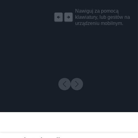
REKLAMA
Nawiguj za pomocą
klawiatury, lub gestów na
urządzeniu mobilnym.